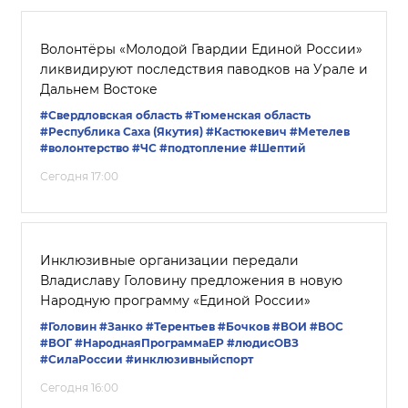
Волонтёры «Молодой Гвардии Единой России»
ликвидируют последствия паводков на Урале и
Дальнем Востоке
#Свердловская область
#Тюменская область
#Республика Саха (Якутия)
#Кастюкевич
#Метелев
#волонтерство
#ЧС
#подтопление
#Шептий
Сегодня 17:00
Инклюзивные организации передали
Владиславу Головину предложения в новую
Народную программу «Единой России»
#Головин
#Занко
#Терентьев
#Бочков
#ВОИ
#ВОС
#ВОГ
#НароднаяПрограммаЕР
#людисОВЗ
#СилаРоссии
#инклюзивныйспорт
Сегодня 16:00