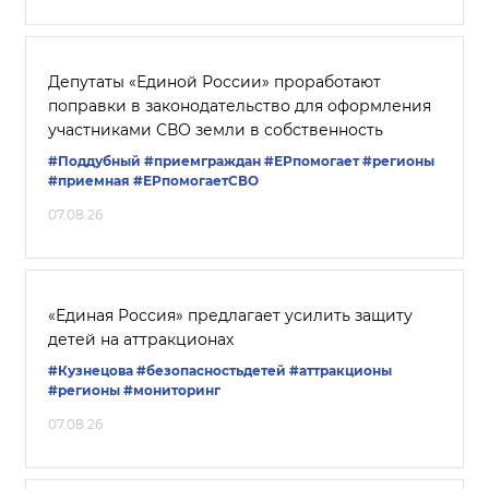
Депутаты «Единой России» проработают
поправки в законодательство для оформления
участниками СВО земли в собственность
#Поддубный
#приемграждан
#ЕРпомогает
#регионы
#приемная
#ЕРпомогаетСВО
07.08.26
«Единая Россия» предлагает усилить защиту
детей на аттракционах
#Кузнецова
#безопасностьдетей
#аттракционы
#регионы
#мониторинг
07.08.26