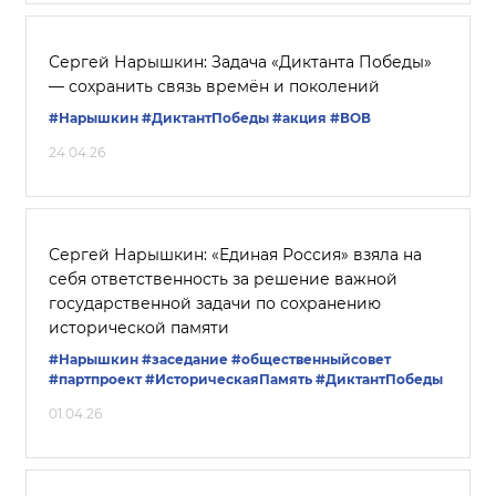
Сергей Нарышкин: Задача «Диктанта Победы»
— сохранить связь времён и поколений
#Нарышкин
#ДиктантПобеды
#акция
#ВОВ
24.04.26
Сергей Нарышкин: «Единая Россия» взяла на
себя ответственность за решение важной
государственной задачи по сохранению
исторической памяти
#Нарышкин
#заседание
#общественныйсовет
#партпроект
#ИсторическаяПамять
#ДиктантПобеды
01.04.26