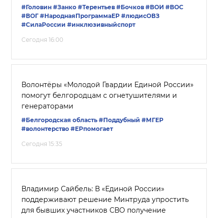
#Головин
#Занко
#Терентьев
#Бочков
#ВОИ
#ВОС
#ВОГ
#НароднаяПрограммаЕР
#людисОВЗ
#СилаРоссии
#инклюзивныйспорт
Сегодня 16:00
Волонтёры «Молодой Гвардии Единой России»
помогут белгородцам с огнетушителями и
генераторами
#Белгородская область
#Поддубный
#‎МГЕР‬
#волонтерство
#ЕРпомогает
Сегодня 15:35
Владимир Сайбель: В «Единой России»
поддерживают решение Минтруда упростить
для бывших участников СВО получение