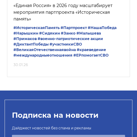
«Единая Россия» в 2026 году масштабирует
мероприятия партпроекта «Историческая
память»
#ИсторическаяПамять
#Партпроект
#НашаПобеда
#Нарышкин
#Сидякин
#Занко
#Малышева
#Примаков
#военно-патриотические акции
#ДиктантПобеды
#участникиСВО
#ВеликаяОтечественнаявойна
#краеведение
#международныеотношения
#ЕРпомогаетСВО
30.01.26
Подписка на новости
Дайджест новостей без спама и рекламы