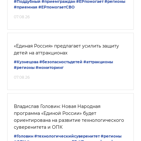
#Поддубный
#приемграждан
#ЕРпомогает
#регионы
#приемная
#ЕРпомогаетСВО
07.08.26
«Единая Россия» предлагает усилить защиту
детей на аттракционах
#Кузнецова
#безопасностьдетей
#аттракционы
#регионы
#мониторинг
07.08.26
Владислав Головин: Новая Народная
программа «Единой России» будет
ориентирована на развитие технологического
суверенитета и ОПК
#Головин
#технологическийсуверенитет
#регионы