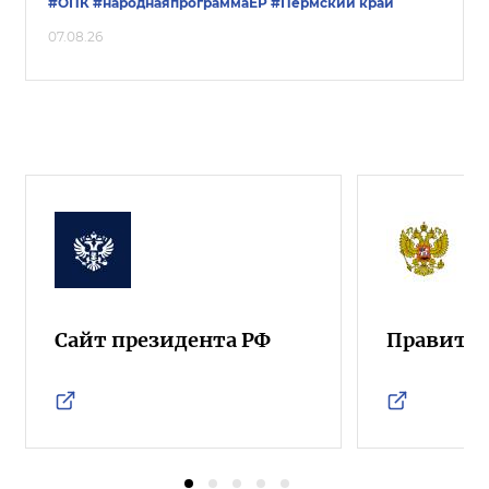
#ОПК
#народнаяпрограммаЕР
#Пермский край
07.08.26
Сайт президента РФ
Правител