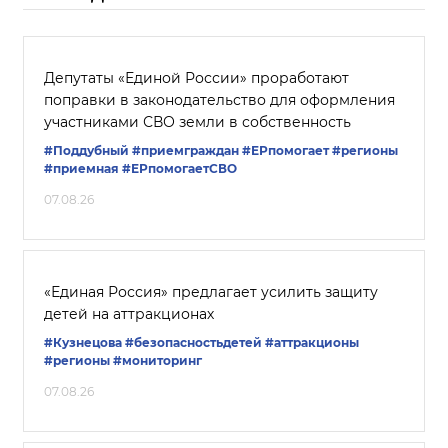
Депутаты «Единой России» проработают
поправки в законодательство для оформления
участниками СВО земли в собственность
#Поддубный
#приемграждан
#ЕРпомогает
#регионы
#приемная
#ЕРпомогаетСВО
07.08.26
«Единая Россия» предлагает усилить защиту
детей на аттракционах
#Кузнецова
#безопасностьдетей
#аттракционы
#регионы
#мониторинг
07.08.26