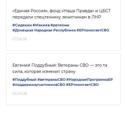
«Единая Россия», фонд «Наша Правда» и ЦБСТ
передали спецтехнику зенитчикам в ЛНР
#Сидякин
#Макиев
#регионы
#Донецкая Народная Республика
#ЕРпомогаетСВО
07.08.26
Евгений Поддубный: Ветераны СВО — это та
сила, которая изменит страну
#Поддубный
#ветераныСВО
#НароднаяПрограммаЕР
#поддержкаучастниковСВО
#ЕРпомогаетСВО
06.08.26