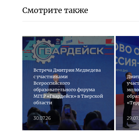
Смотрите также
Встреча Дмитрия Медведева
с участниками
Дмит
Всероссийского
учас
образовательного форума
мол
МГЕР «Гвардейск» в Тверской
обра
области
«Тер
30.07.26
29.07