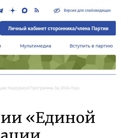
Версия для слабовидящих
Личный кабинет сторонника/члена Партии
я
Мультимедиа
Вступить в партию
Центральный совет сторонников партии «Единая Россия»
ции Народной Программы За 2024 Год»
сии «Единой
зации