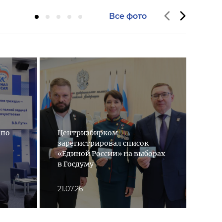
Все фото
 по
Центризбирком
«Ед
зарегистрировал список
мон
«Единой России» на выборах
Нар
в Госдуму
рег
21.07.26
06.0