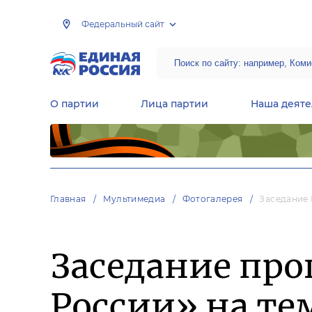
Федеральный сайт
О партии
Лица партии
Наша деяте
Центральная общественная приемная Председателя партии «Единая Россия»
Народная программа «Единой России»
Региональные общ
Руководящий состав Межрегиональных координационных советов
Центральная контрольная комиссия партии
Главная
Мультимедиа
Фотогалерея
Заседание 
Заседание пр
России» на те