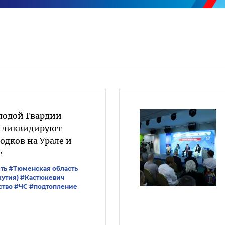
лодой Гвардии
» ликвидируют
одков на Урале и
е
ть
#Тюменская область
кутия)
#Кастюкевич
ство
#ЧС
#подтопление