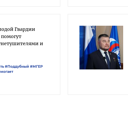
лодой Гвардии
 помогут
огнетушителями и
ть
#Поддубный
#‎МГЕР‬
могает