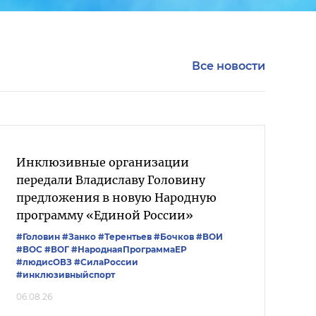
Все новости
Инклюзивные организации
передали Владиславу Головину
предложения в новую Народную
программу «Единой России»
#Головин
#Занко
#Терентьев
#Бочков
#ВОИ
#ВОС
#ВОГ
#НароднаяПрограммаЕР
#людисОВЗ
#СилаРоссии
#инклюзивныйспорт
06.08.26