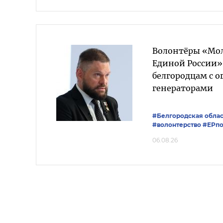
Волонтёры «Мо
Единой России»
белгородцам с 
генераторами
#Белгородская облас
#волонтерство
#ЕРпо
06.08.26