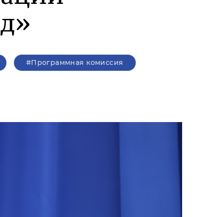
од»
#Программная комиссия