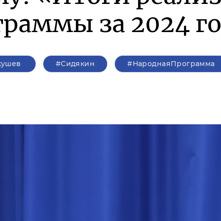
раммы за 2024 г
кушев
#Сидякин
#НароднаяПрограмма