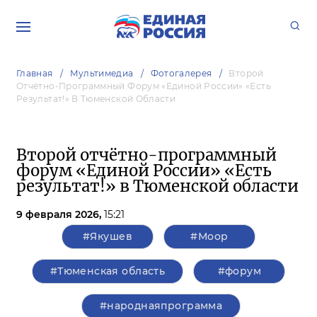
Главная
Мультимедиа
Фотогалерея
Второй
Отчётно-Программный Форум «Единой России» «Есть
Результат!» В Тюменской Области
Второй отчётно-программный
форум «Единой России» «Есть
результат!» в Тюменской области
9 февраля 2026,
15:21
#Якушев
#Моор
#Тюменская область
#форум
#народнаяпрограмма