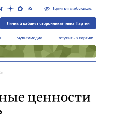
Версия для слабовидящих
Личный кабинет сторонника/члена Партии
я
Мультимедиа
Вступить в партию
Центральный совет сторонников партии «Единая Россия»
й»
йные ценности
»