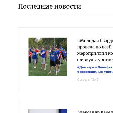
Последние новости
«Молодая Гвард
провела по всей
мероприятия к
физкультурник
#Демидов
#Деньфиз
#соревнования
#рег
Сегодня 15:43
Александр Каре