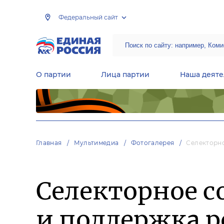
Федеральный сайт
О партии
Лица партии
Наша деяте
Центральная общественная приемная Председателя партии «Единая Россия»
Народная программа «Единой России»
Региональные общ
Руководящий состав Межрегиональных координационных советов
Центральная контрольная комиссия партии
Главная
Мультимедиа
Фотогалерея
Селекторн
Селекторное 
и поддержка р