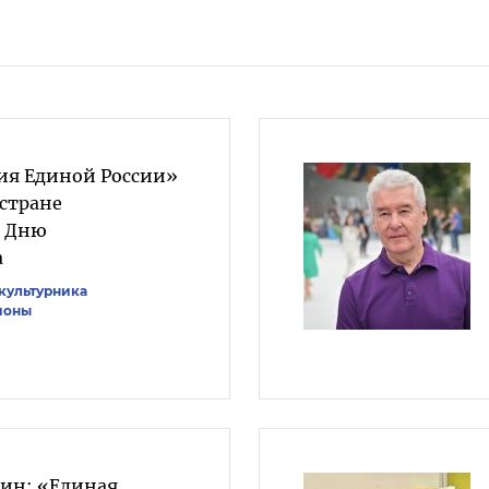
ия Единой России»
 стране
о Дню
а
культурника
ионы
лин: «Единая