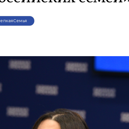
епкаяСемья