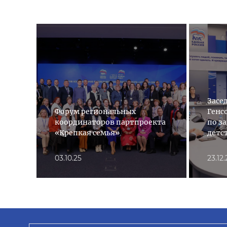
Засе
Форум региональных
Генс
координаторов партпроекта
по з
«Крепкая семья»
детс
03.10.25
23.12