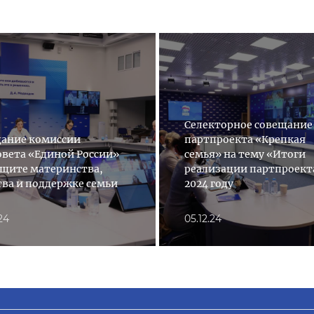
Селекторное совещание
дание комиссии
партпроекта «Крепкая
овета «Единой России»
семья» на тему «Итоги
ащите материнства,
реализации партпроект
тва и поддержке семьи
2024 году
.24
05.12.24