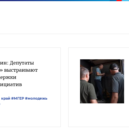
вин: Депутаты
» выстраивают
держки
ициатив
 край
#‎МГЕР‬
#молодежь
а