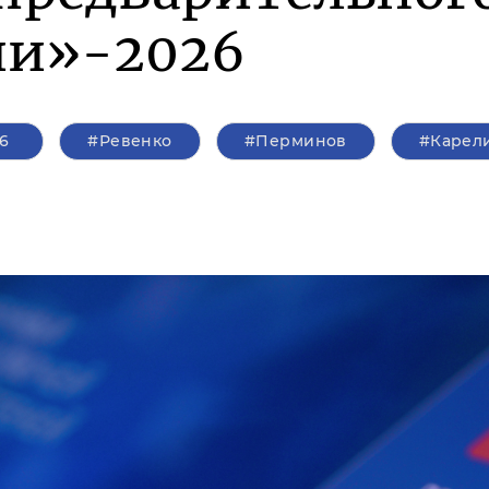
ии»-2026
6
#Ревенко
#Перминов
#Карел