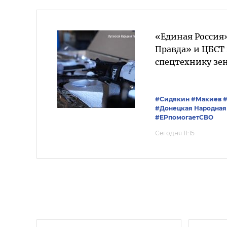
«Единая Россия
Правда» и ЦБСТ
спецтехнику зе
#Сидякин
#Макиев
#Донецкая Народная
#ЕРпомогаетСВО
Сегодня 11:15