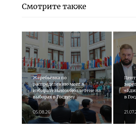
Смотрите также
Жеребьёвка по
Цент
распределению мест в
заре
избирательном бюллетене на
«Еди
выборах в Госдуму
в Го
05.08.26
21.07