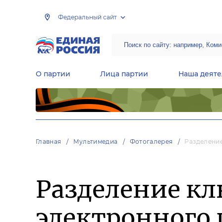
Федеральный сайт
О партии
Лица партии
Наша деяте
Центральная общественная приемная Председателя партии «Единая Россия»
Народная программа «Единой России»
Региональные общ
Руководящий состав Межрегиональных координационных советов
Центральная контрольная комиссия партии
Главная
Мультимедиа
Фотогалерея
Разделени
Разделение к
электронного 