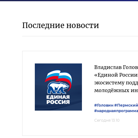
Последние новости
Владислав Голо
«Единой России
экосистему под
молодёжных ин
#Головин
#Пермский
#народнаяпрограмм
Сегодня 13:10