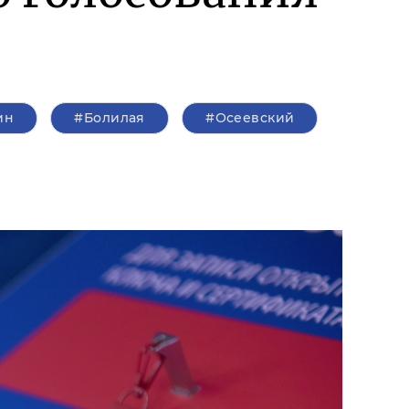
ин
#Болилая
#Осеевский