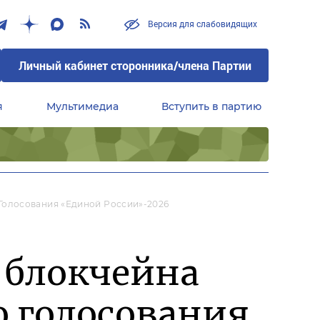
Версия для слабовидящих
Личный кабинет сторонника/члена Партии
я
Мультимедиа
Вступить в партию
Центральный совет сторонников партии «Единая Россия»
Голосования «Единой России»-2026
 блокчейна
о голосования