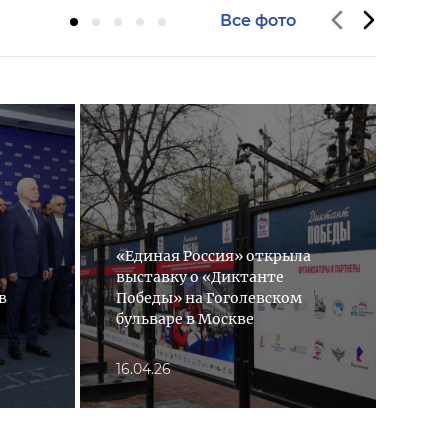
Все фото
«Единая Россия» открыла
«Ед
выставку о «Диктанте
юби
в
Победы» на Гоголевском
мар
бульваре в Москве
все
16.04.26
08.0