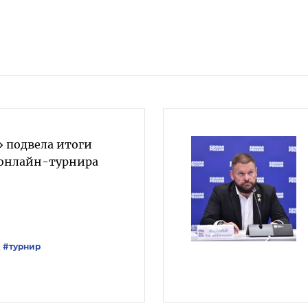
» подвела итоги
 онлайн-турнира
Х
#турнир