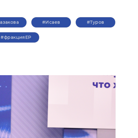
азакова
#Исаев
#Туров
#фракцияЕР