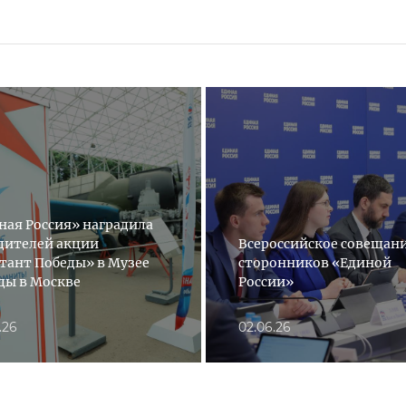
ная Россия» наградила
дителей акции
Всероссийское совещан
тант Победы» в Музее
сторонников «Единой
ды в Москве
России»
.26
02.06.26