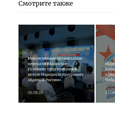
Смотрите также
Инклюзивные организации
передали Владиславу
«Еди
Головину предложения в
побе
новую Народную программу
«Дик
«Единой России»
Побе
06.08.26
24.06