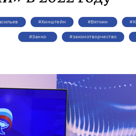
асильев
#Хинштейн
#Вяткин
#К
#Занко
#законотворчество