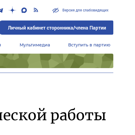
Версия для слабовидящих
Личный кабинет сторонника/члена Партии
я
Мультимедиа
Вступить в партию
Центральный совет сторонников партии «Единая Россия»
ческой работы