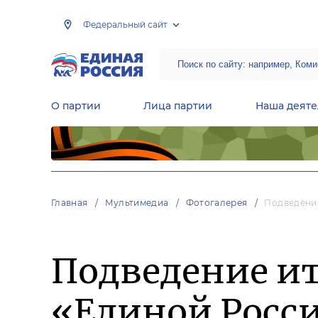
Федеральный сайт
О партии
Лица партии
Наша деяте
Центральная общественная приемная Председателя партии «Единая Россия»
Народная программа «Единой России»
Региональные общ
Руководящий состав Межрегиональных координационных советов
Центральная контрольная комиссия партии
Главная
Мультимедиа
Фотогалерея
Подведение
Подведение ит
«Единой Росси