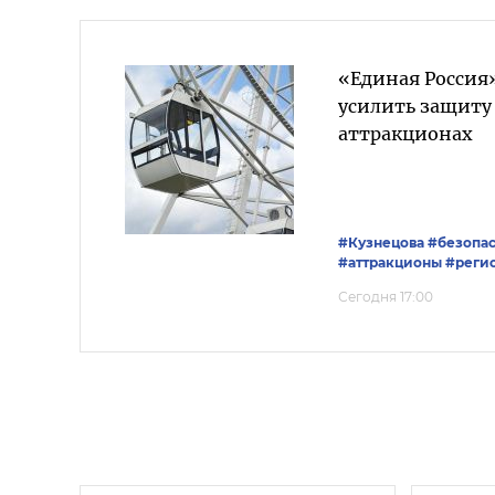
«Единая Россия»
усилить защиту
аттракционах
#Кузнецова
#безопас
#аттракционы
#реги
Сегодня 17:00