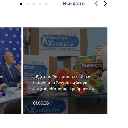
Все фото
Меж
ие
«Единая Россия» в 14-й раз
пат
запустила Всероссийскую
«Ед
акцию «Коробка храбрости»
Поб
01.06.26
24.0