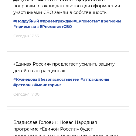
поправки в законодательство для оформления
участниками СВО земли в собственность
#Поддубный
#приемграждан
#ЕРпомогает
#регионы
#приемная
#ЕРпомогаетСВО
Сегодня 17:33
«Единая Россия» предлагает усилить защиту
детей на аттракционах
#Кузнецова
#безопасностьдетей
#аттракционы
#регионы
#мониторинг
Сегодня 17:00
Владислав Головин: Новая Народная
программа «Единой России» будет
ориентирована на развитие технологического