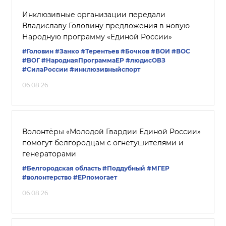
Инклюзивные организации передали
Владиславу Головину предложения в новую
Народную программу «Единой России»
#Головин
#Занко
#Терентьев
#Бочков
#ВОИ
#ВОС
#ВОГ
#НароднаяПрограммаЕР
#людисОВЗ
#СилаРоссии
#инклюзивныйспорт
06.08.26
Волонтёры «Молодой Гвардии Единой России»
помогут белгородцам с огнетушителями и
генераторами
#Белгородская область
#Поддубный
#‎МГЕР‬
#волонтерство
#ЕРпомогает
06.08.26