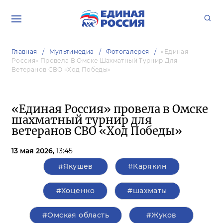
Главная
Мультимедиа
Фотогалерея
«Единая
Россия» Провела В Омске Шахматный Турнир Для
Ветеранов СВО «Ход Победы»
«Единая Россия» провела в Омске
шахматный турнир для
ветеранов СВО «Ход Победы»
13 мая 2026,
13:45
#Якушев
#Карякин
#Хоценко
#шахматы
#Омская область
#Жуков