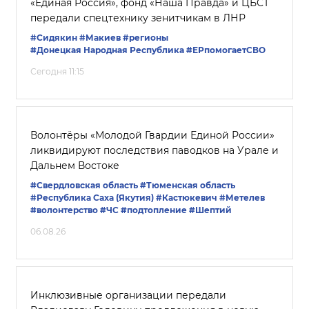
«Единая Россия», фонд «Наша Правда» и ЦБСТ
передали спецтехнику зенитчикам в ЛНР
#Сидякин
#Макиев
#регионы
#Донецкая Народная Республика
#ЕРпомогаетСВО
Сегодня 11:15
Волонтёры «Молодой Гвардии Единой России»
ликвидируют последствия паводков на Урале и
Дальнем Востоке
#Свердловская область
#Тюменская область
#Республика Саха (Якутия)
#Кастюкевич
#Метелев
#волонтерство
#ЧС
#подтопление
#Шептий
06.08.26
Инклюзивные организации передали