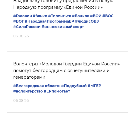
Владиславу Головину предложения в новую
Народную программу «Единой России»
#Головин
#Занко
#Терентьев
#Бочков
#ВОИ
#ВОС
#ВОГ
#НароднаяПрограммаЕР
#людисОВЗ
#СилаРоссии
#инклюзивныйспорт
06.08.26
Волонтёры «Молодой Гвардии Единой России»
помогут белгородцам с огнетушителями и
генераторами
#Белгородская область
#Поддубный
#‎МГЕР‬
#волонтерство
#ЕРпомогает
06.08.26