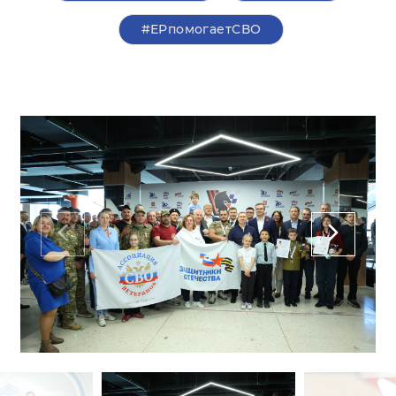
#ЕРпомогаетСВО