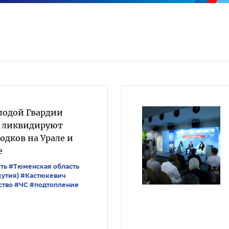
лодой Гвардии
» ликвидируют
одков на Урале и
е
ть
#Тюменская область
кутия)
#Кастюкевич
ство
#ЧС
#подтопление