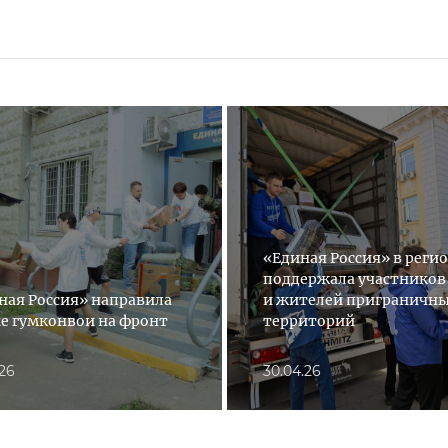
«Единая Россия» в реги
поддержала участников
ная Россия» направила
и жителей приграничн
е гумконвои на фронт
территорий
.26
30.04.26