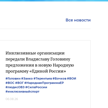
Все новости
Инклюзивные организации
передали Владиславу Головину
предложения в новую Народную
программу «Единой России»
#Головин
#Занко
#Терентьев
#Бочков
#ВОИ
#ВОС
#ВОГ
#НароднаяПрограммаЕР
#людисОВЗ
#СилаРоссии
#инклюзивныйспорт
06.08.26