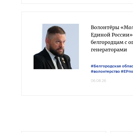
Волонтёры «Мо
Единой России»
белгородцам с 
генераторами
#Белгородская облас
#волонтерство
#ЕРпо
06.08.26