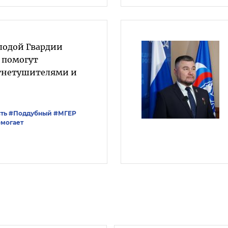
лодой Гвардии
 помогут
огнетушителями и
ть
#Поддубный
#‎МГЕР‬
могает