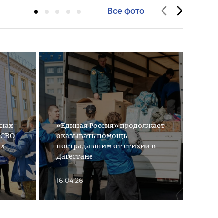
Все фото
онах
«Единая Россия» продолжает
 СВО
оказывать помощь
«Ед
ых
пострадавшим от стихии в
пом
Дагестане
сти
16.04.26
12.0