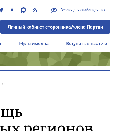
Версия для слабовидящих
Личный кабинет сторонника/члена Партии
я
Мультимедиа
Вступить в партию
Центральный совет сторонников партии «Единая Россия»
нов
ощь
ых регионов