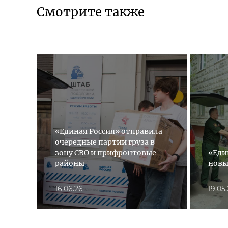
Смотрите также
«Единая Россия» отправила
очередные партии груза в
зону СВО и прифронтовые
«Еди
районы
новы
16.06.26
19.05