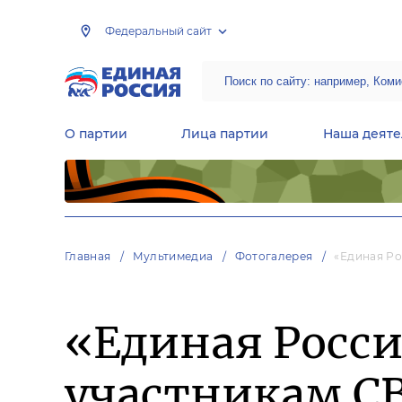
Федеральный сайт
О партии
Лица партии
Наша деяте
Центральная общественная приемная Председателя партии «Единая Россия»
Народная программа «Единой России»
Региональные общ
Руководящий состав Межрегиональных координационных советов
Центральная контрольная комиссия партии
Главная
Мультимедиа
Фотогалерея
«Единая Р
«Единая Росс
участникам С