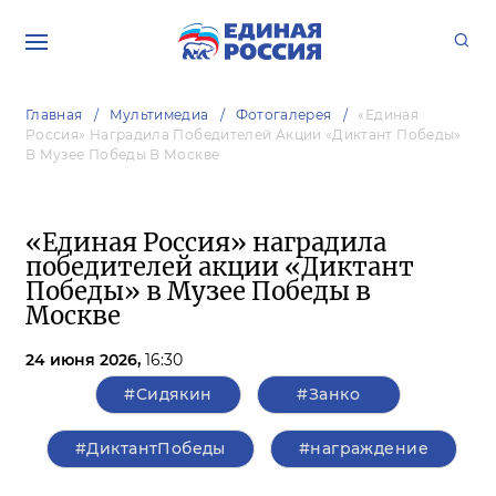
Главная
Мультимедиа
Фотогалерея
«Единая
Россия» Наградила Победителей Акции «Диктант Победы»
В Музее Победы В Москве
«Единая Россия» наградила
победителей акции «Диктант
Победы» в Музее Победы в
Москве
24 июня 2026,
16:30
#Сидякин
#Занко
#ДиктантПобеды
#награждение