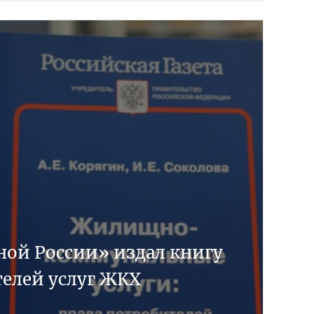
ной России» издал книгу
телей услуг ЖКХ