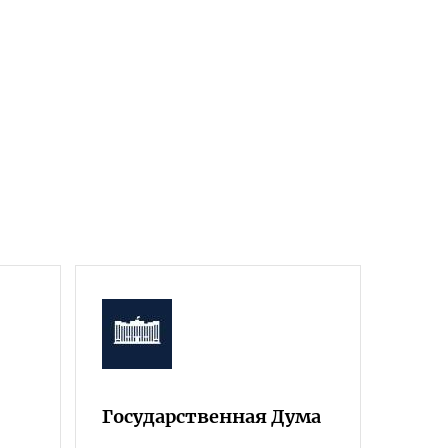
Государственная Дума
Фра
Росс