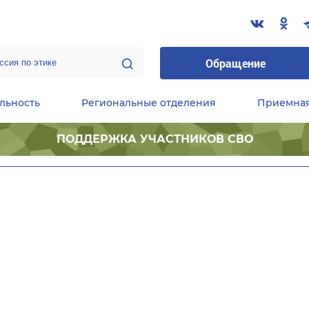
Обращение
льность
Региональные отделения
Приемна
ПОДДЕРЖКА УЧАСТНИКОВ СВО
ественные приемные Председателя Партии
Центральный исполнительный комитет партии
Фракция «Единой России» в ГД ФС РФ