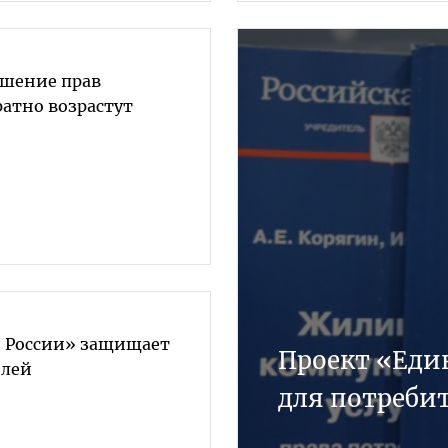
шение прав
ратно возрастут
 России» защищает
Проект «Еди
елей
для потреби