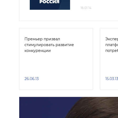
16.01.14
Премьер призвал
Экспе
стимулировать развитие
платф
конкуренции
потре
26.06.13
15.03.1