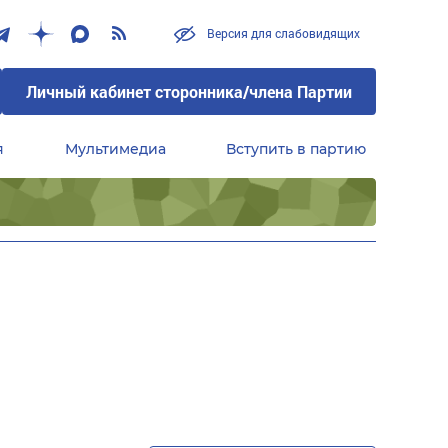
Версия для слабовидящих
Личный кабинет сторонника/члена Партии
я
Мультимедиа
Вступить в партию
Центральный совет сторонников партии «Единая Россия»