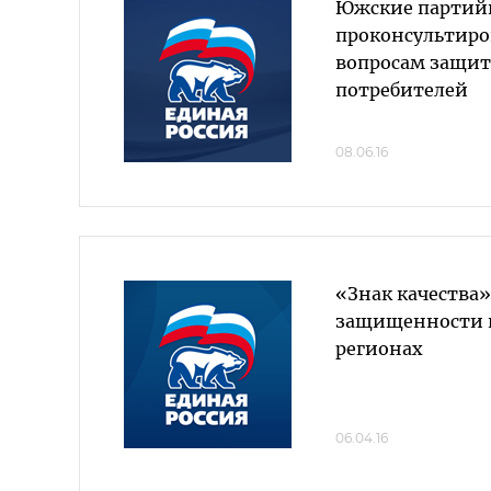
Южские парти
проконсультиро
вопросам защит
потребителей
08.06.16
«Знак качества»
защищенности 
регионах
06.04.16