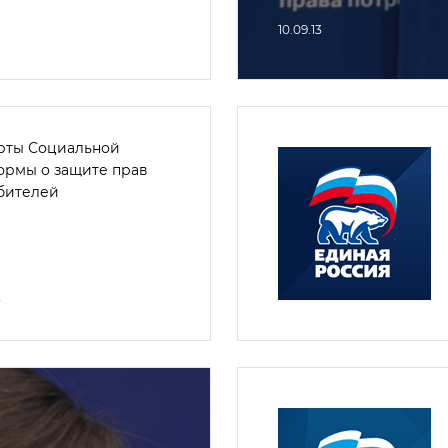
10.09.13
рты Социальной
ормы о защите прав
бителей
3