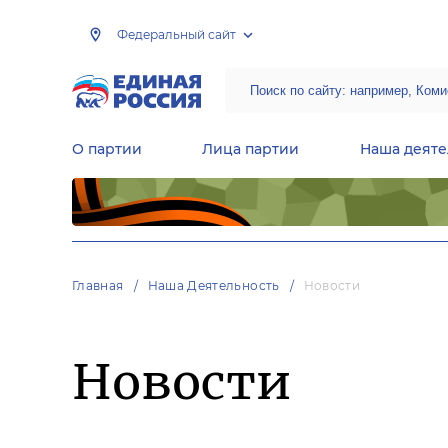
Федеральный сайт
О партии
Лица партии
Наша деяте
Центральная общественная приемная Председателя партии «Единая Россия»
Народная программа «Единой России»
Региональные общ
Руководящий состав Межрегиональных координационных советов
Центральная контрольная комиссия партии
Главная
Наша Деятельность
Новости
Новости