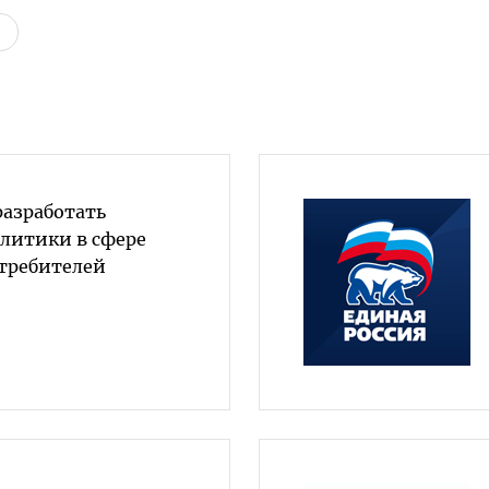
разработать
олитики в сфере
требителей