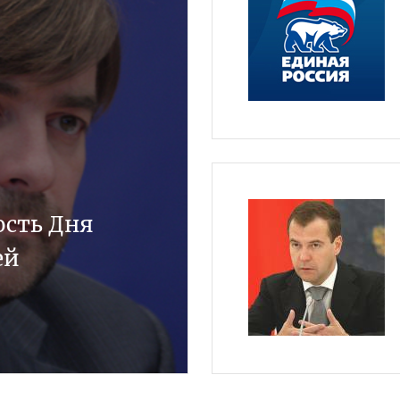
ость Дня
ей