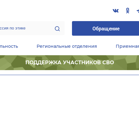
Обращение
льность
Региональные отделения
Приемна
ПОДДЕРЖКА УЧАСТНИКОВ СВО
ественные приемные Председателя Партии
Центральный исполнительный комитет партии
Фракция «Единой России» в ГД ФС РФ