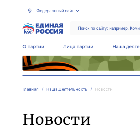
Федеральный сайт
О партии
Лица партии
Наша деяте
Центральная общественная приемная Председателя партии «Единая Россия»
Народная программа «Единой России»
Региональные общ
Руководящий состав Межрегиональных координационных советов
Центральная контрольная комиссия партии
Главная
Наша Деятельность
Новости
Новости