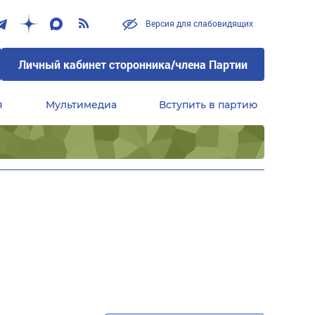
Версия для слабовидящих
Личный кабинет сторонника/члена Партии
я
Мультимедиа
Вступить в партию
Центральный совет сторонников партии «Единая Россия»