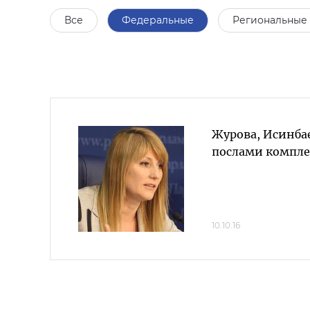
Все
Федеральные
Региональные
Журова, Исинбае
послами компле
10.10.16