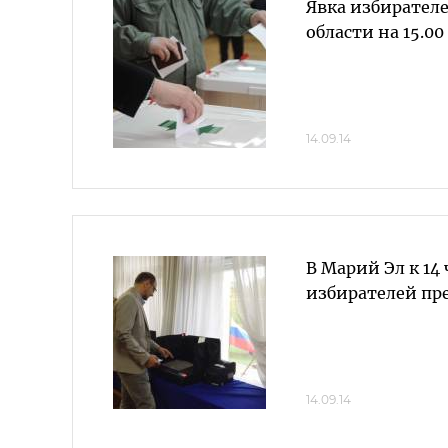
Явка избирателе
области на 15.0
14.09.14
В Марий Эл к 14
избирателей пр
14.09.14