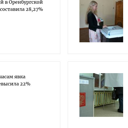
й в Оренбургской
0 составила 28,27%
 часам явка
евысила 22%