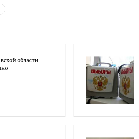
авской области
йно