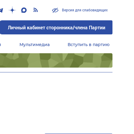
Версия для слабовидящих
Личный кабинет сторонника/члена Партии
я
Мультимедиа
Вступить в партию
Центральный совет сторонников партии «Единая Россия»