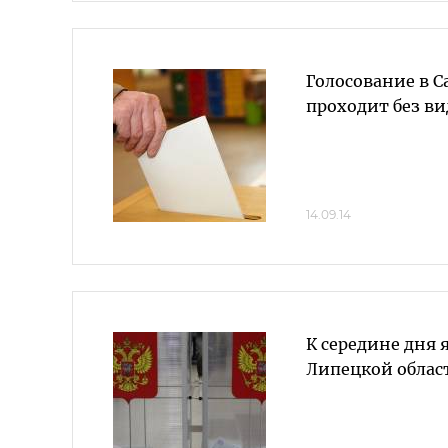
Голосование в С
проходит без 
14.09.14
К середине дня 
Липецкой облас