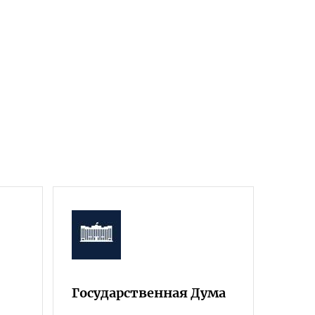
Государственная Дума
Фра
Росс