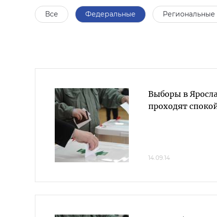
Все
Федеральные
Региональные
Выборы в Яросл
проходят споко
14.09.14