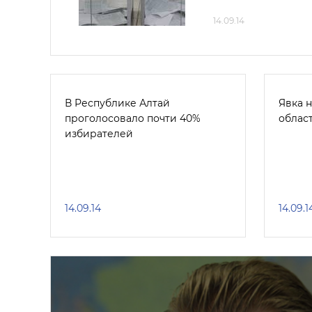
14.09.14
В Республике Алтай
Явка 
проголосовало почти 40%
облас
избирателей
14.09.14
14.09.1