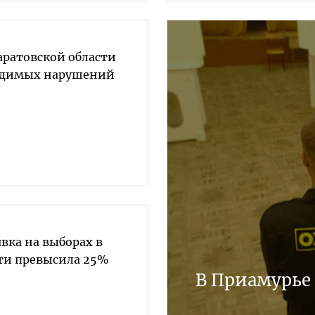
аратовской области
видимых нарушений
явка на выборах в
ти превысила 25%
В Приамурье