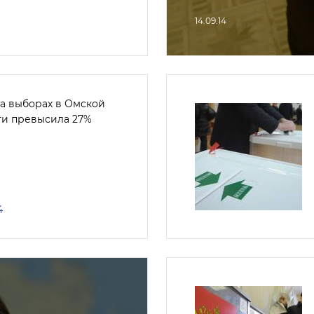
14.09.14
на выборах в Омской
ти превысила 27%
4