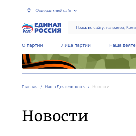
Федеральный сайт
О партии
Лица партии
Наша деяте
Центральная общественная приемная Председателя партии «Единая Россия»
Народная программа «Единой России»
Региональные общ
Руководящий состав Межрегиональных координационных советов
Центральная контрольная комиссия партии
Главная
Наша Деятельность
Новости
Новости