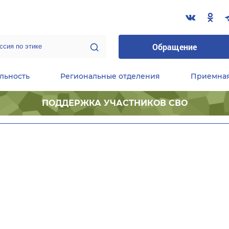
Обращение
льность
Региональные отделения
Приемна
ПОДДЕРЖКА УЧАСТНИКОВ СВО
ественные приемные Председателя Партии
Центральный исполнительный комитет партии
Фракция «Единой России» в ГД ФС РФ