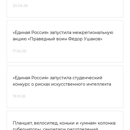
20.04.26
«Единая Россия» запустила межрегиональную
акцию «Праведный воин Фёдор Ушаков»
17.04.26
«Единая Россия» запустила студенческий
конкурс о рисках искусственного интеллекта
19.01.26
Планшет, велосипед, коньки и «умная» колонка:
губернаторы, секретари реготделений