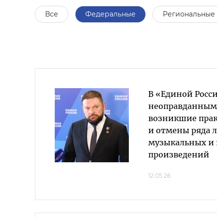
Все
Федеральные
Региональные
В «Единой Росс
неоправданным
возникшие пра
и отмены ряда 
музыкальных и
произведений
12.05.26