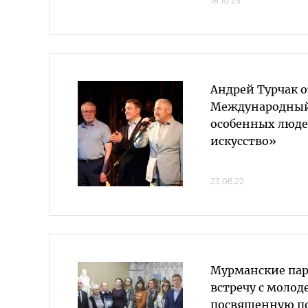
18.10.23
Андрей Турчак 
Международный
особенных люде
искусство»
23.06.22
Мурманские па
встречу с молод
посвященную п