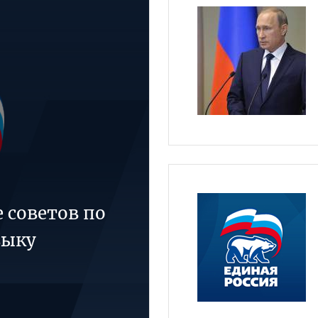
 советов по
зыку