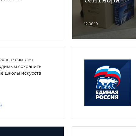
12.08.19
культе считают
одимым сохранить
ие школы искусств
9