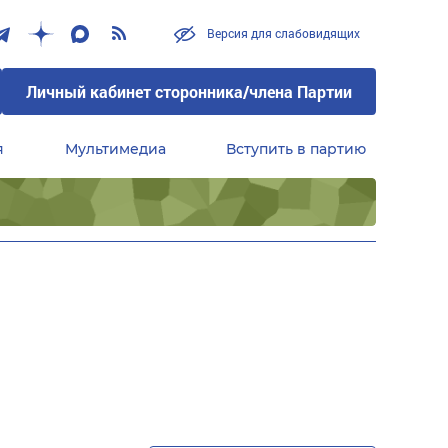
Версия для слабовидящих
Личный кабинет сторонника/члена Партии
я
Мультимедиа
Вступить в партию
Центральный совет сторонников партии «Единая Россия»