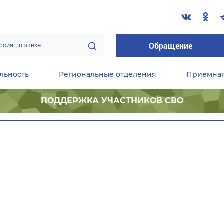
Обращение
льность
Региональные отделения
Приемна
ПОДДЕРЖКА УЧАСТНИКОВ СВО
ественные приемные Председателя Партии
Центральный исполнительный комитет партии
Фракция «Единой России» в ГД ФС РФ