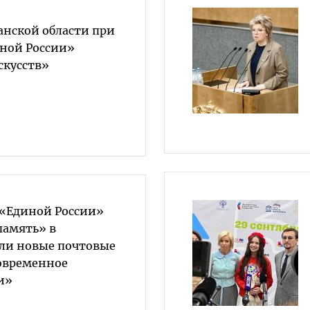
анской области при
ной России»
скусств»
 «Единой России»
память» в
ли новые почтовые
овременное
и»