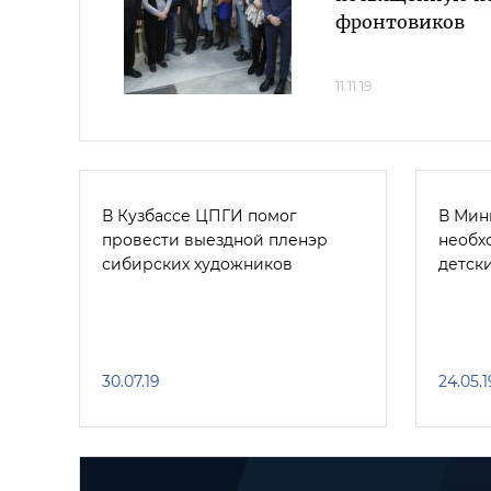
фронтовиков
11.11.19
В Кузбассе ЦПГИ помог
В Мин
провести выездной пленэр
необх
сибирских художников
детск
30.07.19
24.05.1