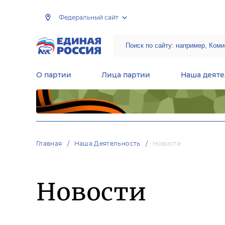
Федеральный сайт
О партии
Лица партии
Наша деяте
Центральная общественная приемная Председателя партии «Единая Россия»
Народная программа «Единой России»
Региональные общ
Руководящий состав Межрегиональных координационных советов
Центральная контрольная комиссия партии
Главная
Наша Деятельность
Новости
Новости