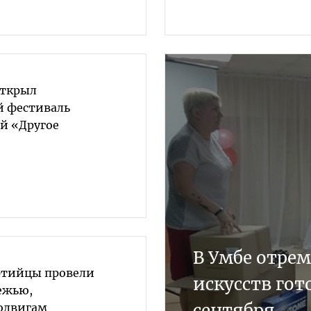
открыл
 фестиваль
й «Другое
В Умбе отре
ртийцы провели
искусств гот
ежью,
сентября
одвигам