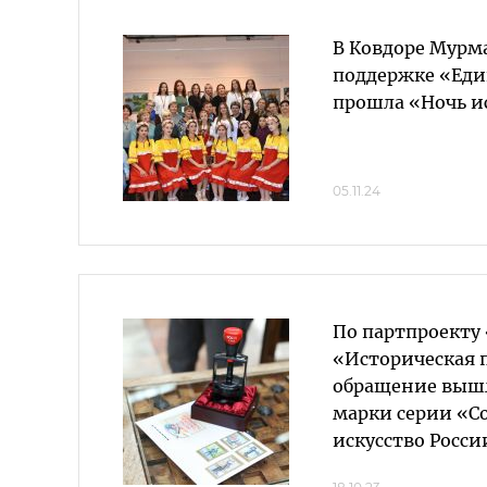
В Ковдоре Мурм
поддержке «Еди
прошла «Ночь и
05.11.24
По партпроекту
«Историческая 
обращение выш
марки серии «С
искусство Росси