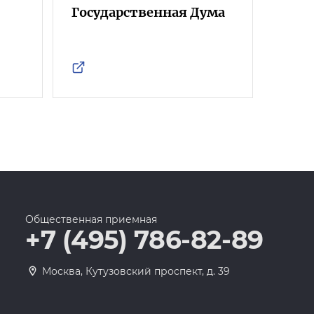
Государственная Дума
Фра
Росс
Общественная приемная
+7 (495) 786-82-89
Москва, Кутузовский проспект, д. 39