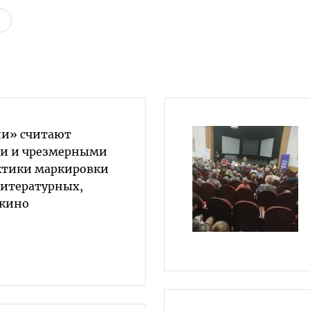
ии» считают
и и чрезмерными
ктики маркировки
литературных,
 кино