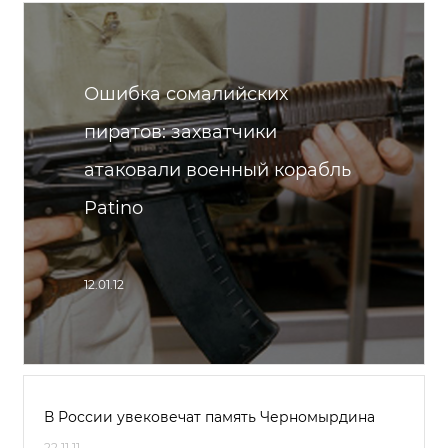
Ошибка сомалийских
пиратов: захватчики
атаковали военный корабль
Patino
12.01.12
В России увековечат память Черномырдина
22.11.11