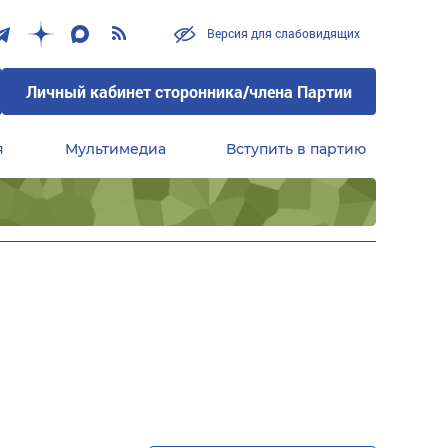
Версия для слабовидящих
Личный кабинет сторонника/члена Партии
я
Мультимедиа
Вступить в партию
Центральный совет сторонников партии «Единая Россия»