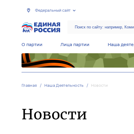
Федеральный сайт
О партии
Лица партии
Наша деяте
Центральная общественная приемная Председателя партии «Единая Россия»
Народная программа «Единой России»
Региональные общ
Руководящий состав Межрегиональных координационных советов
Центральная контрольная комиссия партии
Главная
Наша Деятельность
Новости
Новости