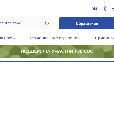
Обращение
льность
Региональные отделения
Приемна
ПОДДЕРЖКА УЧАСТНИКОВ СВО
ественные приемные Председателя Партии
Центральный исполнительный комитет партии
Фракция «Единой России» в ГД ФС РФ