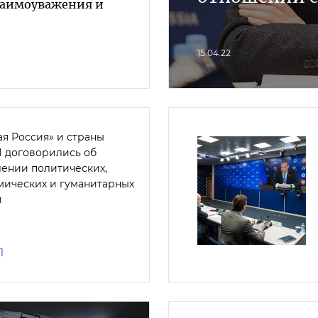
заимоуважения и
15.04.22
ая Россия» и страны
 договорились об
лении политических,
мических и гуманитарных
й
1