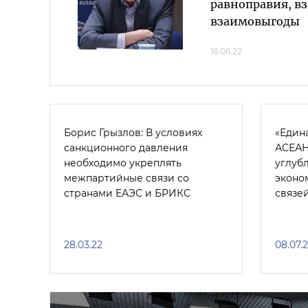
равноправия, в
взаимовыгоды
16.06.22
Борис Грызлов: В условиях
«Един
санкционного давления
АСЕАН
необходимо укреплять
углуб
межпартийные связи со
эконо
странами ЕАЭС и БРИКС
связе
28.03.22
08.07.2