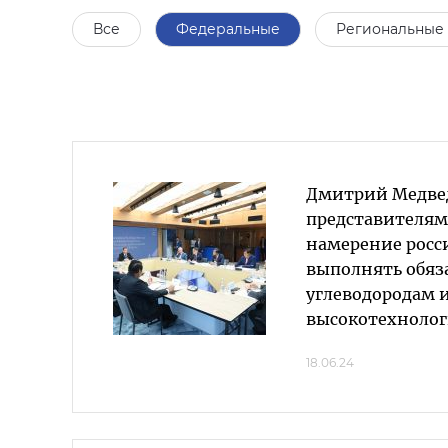
Все
Федеральные
Региональные
Дмитрий Медве
представителям
намерение росс
выполнять обяз
углеводородам 
высокотехноло
18.06.24