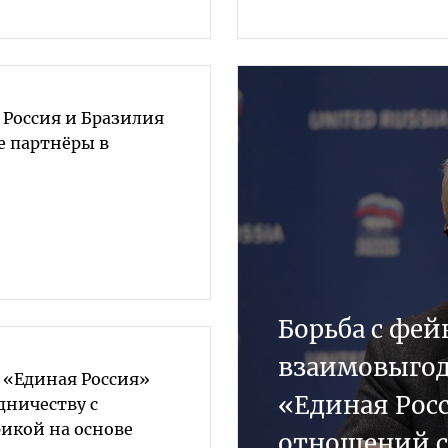
 Россия и Бразилия
е партнёры в
Борьба с фе
взаимовыгод
 «Единая Россия»
«Единая Рос
дничеству с
икой на основе
отношений с