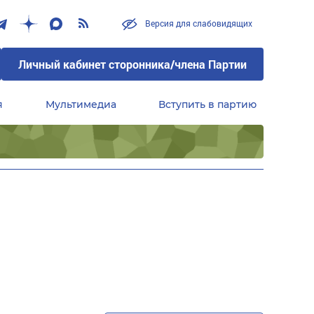
Версия для слабовидящих
Личный кабинет сторонника/члена Партии
я
Мультимедиа
Вступить в партию
Центральный совет сторонников партии «Единая Россия»