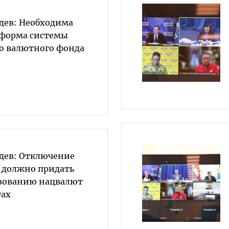
дев: Необходима
еформа системы
о валютного фонда
дев: Отключение
T должно придать
зованию нацвалют
тах