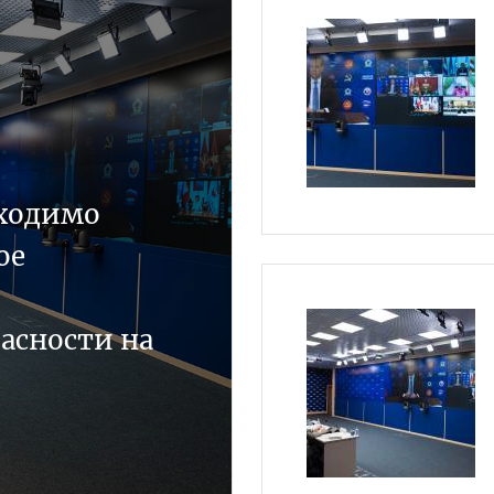
ходимо
ое
асности на