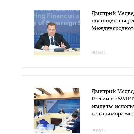
Дмитрий Медве
полноценная р
Международног
18.06.24
Дмитрий Медве
России от SWIF
импульс исполь
во взаиморасчё
18.06.24