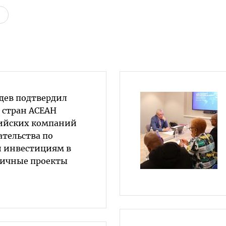
дев подтвердил
 стран АСЕАН
ийских компаний
ательства по
и инвестициям в
гичные проекты