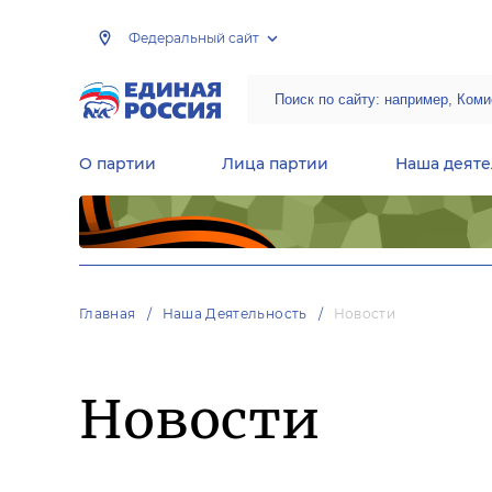
Федеральный сайт
О партии
Лица партии
Наша деяте
Центральная общественная приемная Председателя партии «Единая Россия»
Народная программа «Единой России»
Региональные общ
Руководящий состав Межрегиональных координационных советов
Центральная контрольная комиссия партии
Главная
Наша Деятельность
Новости
Новости