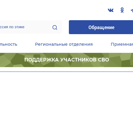
Обращение
льность
Региональные отделения
Приемна
ПОДДЕРЖКА УЧАСТНИКОВ СВО
ественные приемные Председателя Партии
Центральный исполнительный комитет партии
Фракция «Единой России» в ГД ФС РФ