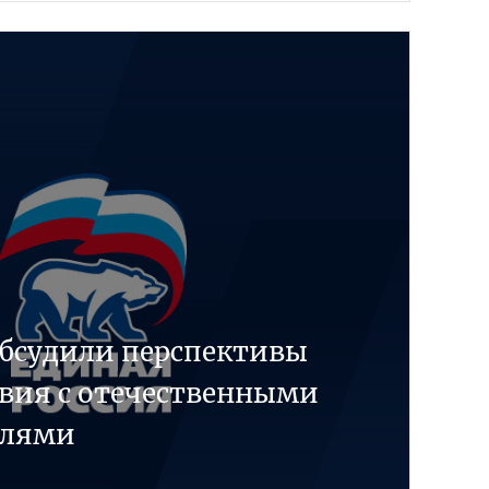
обсудили перспективы
вия с отечественными
елями