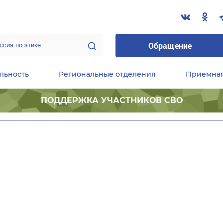
Обращение
льность
Региональные отделения
Приемна
ПОДДЕРЖКА УЧАСТНИКОВ СВО
ественные приемные Председателя Партии
Центральный исполнительный комитет партии
Фракция «Единой России» в ГД ФС РФ