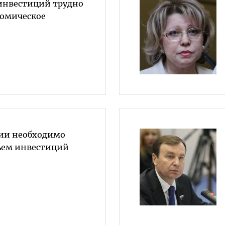
 инвестиций трудно
номическое
сии необходимо
ъем инвестиций