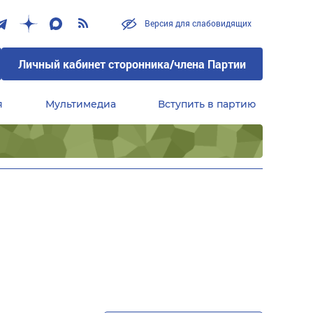
Версия для слабовидящих
Личный кабинет сторонника/члена Партии
я
Мультимедиа
Вступить в партию
Центральный совет сторонников партии «Единая Россия»