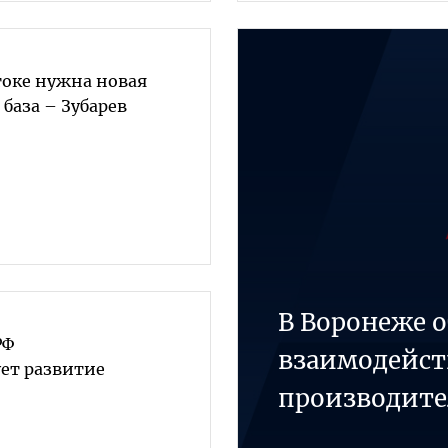
токе нужна новая
база – Зубарев
В Воронеже 
РФ
взаимодейст
ет развитие
производит