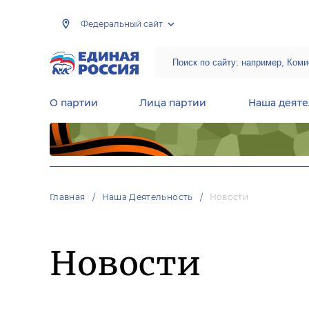
Федеральный сайт
О партии
Лица партии
Наша деяте
Центральная общественная приемная Председателя партии «Единая Россия»
Народная программа «Единой России»
Региональные общ
Руководящий состав Межрегиональных координационных советов
Центральная контрольная комиссия партии
Главная
Наша Деятельность
Новости
Новости