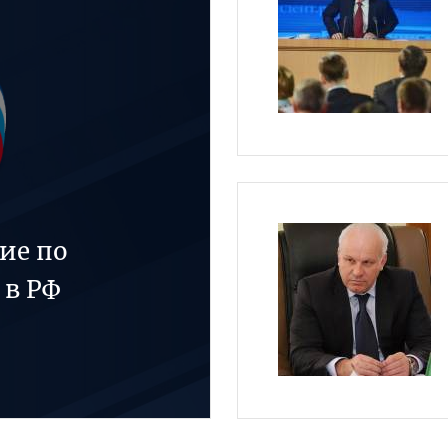
ие по
 в РФ