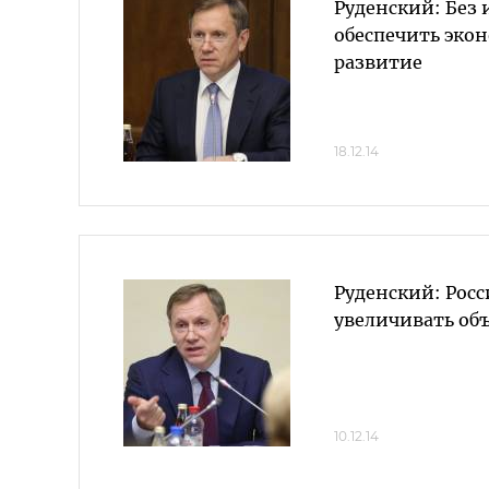
Руденский: Без
обеспечить эко
развитие
18.12.14
Руденский: Рос
увеличивать об
10.12.14