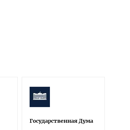
Государственная Дума
Фра
Росс