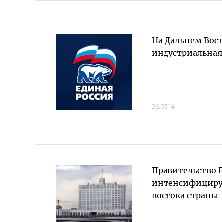
На Дальнем Вос
индустриальная 
26.03.14
Правительство 
интенсифициру
востока страны