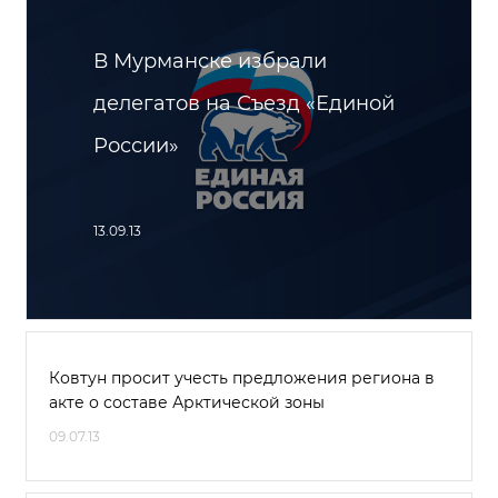
В Мурманске избрали
делегатов на Съезд «Единой
России»
13.09.13
Ковтун просит учесть предложения региона в
акте о составе Арктической зоны
09.07.13