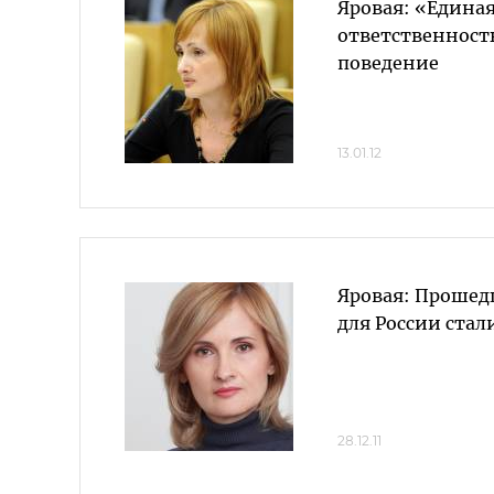
Яровая: «Единая
ответственност
поведение
13.01.12
Яровая: Прошед
для России ста
28.12.11