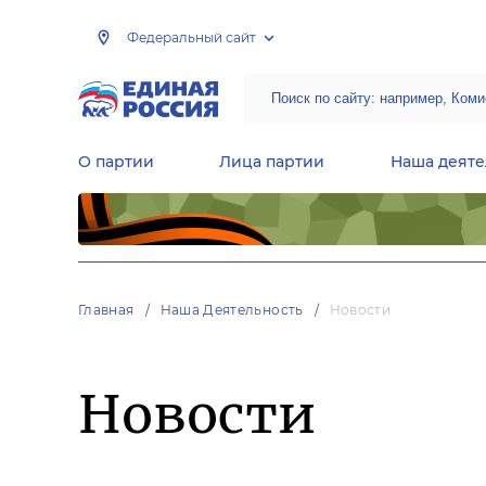
Федеральный сайт
О партии
Лица партии
Наша деяте
Центральная общественная приемная Председателя партии «Единая Россия»
Народная программа «Единой России»
Региональные общ
Руководящий состав Межрегиональных координационных советов
Центральная контрольная комиссия партии
Главная
Наша Деятельность
Новости
Новости