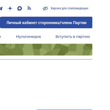
Версия для слабовидящих
Личный кабинет сторонника/члена Партии
я
Мультимедиа
Вступить в партию
Центральный совет сторонников партии «Единая Россия»