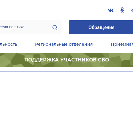
Обращение
льность
Региональные отделения
Приемна
ПОДДЕРЖКА УЧАСТНИКОВ СВО
ественные приемные Председателя Партии
Центральный исполнительный комитет партии
Фракция «Единой России» в ГД ФС РФ