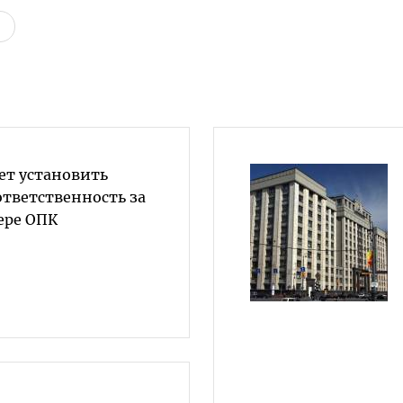
ет установить
тветственность за
ере ОПК