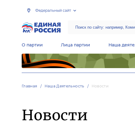
Федеральный сайт
О партии
Лица партии
Наша деяте
Центральная общественная приемная Председателя партии «Единая Россия»
Народная программа «Единой России»
Региональные общ
Руководящий состав Межрегиональных координационных советов
Центральная контрольная комиссия партии
Главная
Наша Деятельность
Новости
Новости