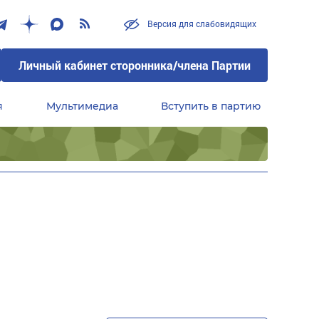
Версия для слабовидящих
Личный кабинет сторонника/члена Партии
я
Мультимедиа
Вступить в партию
Центральный совет сторонников партии «Единая Россия»