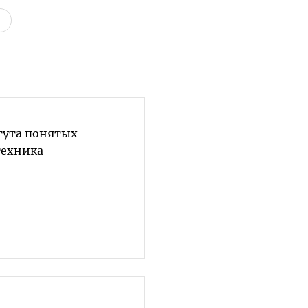
тута понятых
техника