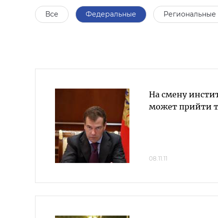
Все
Федеральные
Региональные
На смену инсти
может прийти 
08.11.11