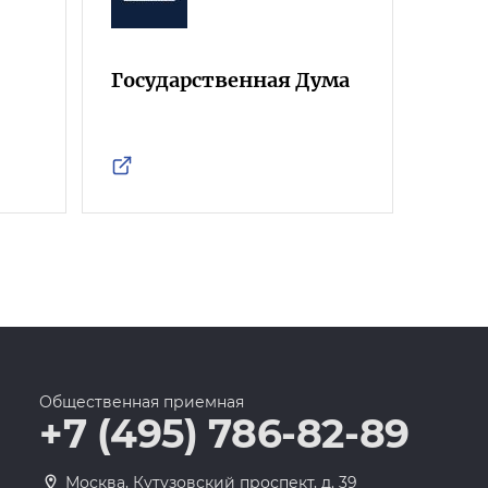
Государственная Дума
Фра
Росс
Общественная приемная
+7 (495) 786-82-89
Москва, Кутузовский проспект, д. 39