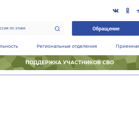
Обращение
льность
Региональные отделения
Приемна
ПОДДЕРЖКА УЧАСТНИКОВ СВО
ественные приемные Председателя Партии
Центральный исполнительный комитет партии
Фракция «Единой России» в ГД ФС РФ