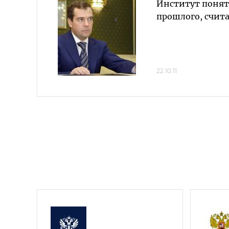
Институт понят
прошлого, счит
22.10.11