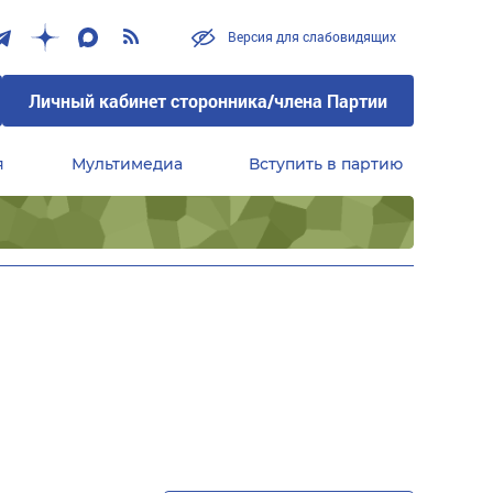
Версия для слабовидящих
Личный кабинет сторонника/члена Партии
я
Мультимедиа
Вступить в партию
Центральный совет сторонников партии «Единая Россия»