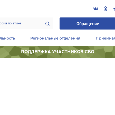
Обращение
льность
Региональные отделения
Приемна
ПОДДЕРЖКА УЧАСТНИКОВ СВО
ественные приемные Председателя Партии
Центральный исполнительный комитет партии
Фракция «Единой России» в ГД ФС РФ