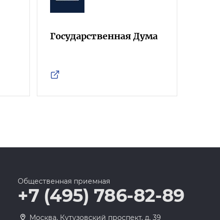
Государственная Дума
Фра
Росс
Общественная приемная
+7 (495) 786-82-89
Москва, Кутузовский проспект, д. 39