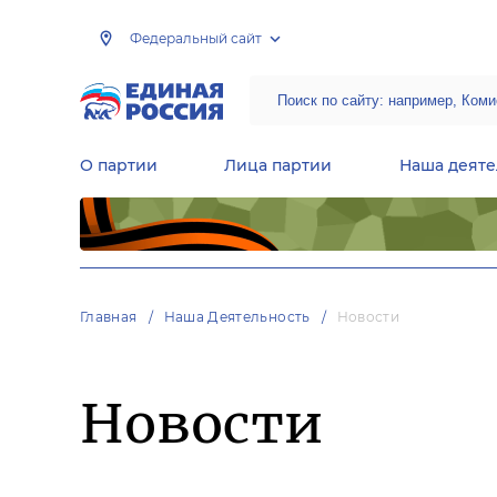
Федеральный сайт
О партии
Лица партии
Наша деяте
Центральная общественная приемная Председателя партии «Единая Россия»
Народная программа «Единой России»
Региональные общ
Руководящий состав Межрегиональных координационных советов
Центральная контрольная комиссия партии
Главная
Наша Деятельность
Новости
Новости