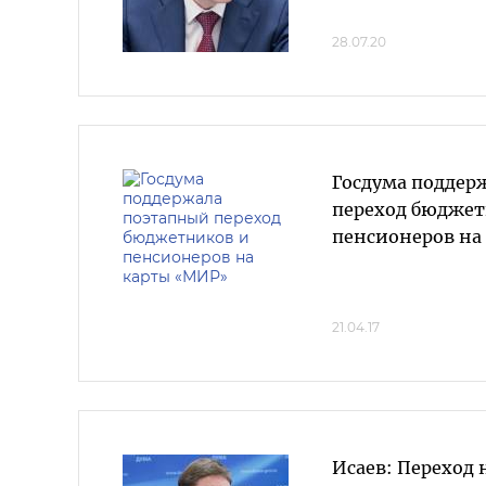
28.07.20
Госдума поддер
переход бюджет
пенсионеров на
21.04.17
Исаев: Переход 