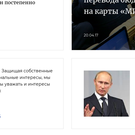
ен постепенно
на карты «М
20.04.17
: Защищая собственные
нальные интересы, мы
ы уважать и интересы
х
6