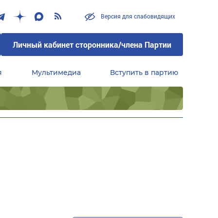
Версия для слабовидящих
Личный кабинет сторонника/члена Партии
я
Мультимедиа
Вступить в партию
Центральный совет сторонников партии «Единая Россия»