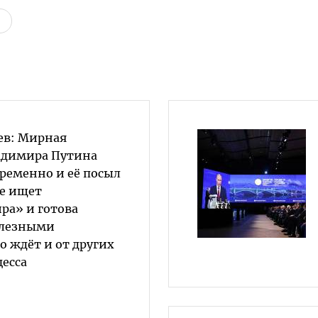
ев: Мирная
адимира Путина
ременно и её посыл
не ищет
ра» и готова
елезными
о ждёт и от других
цесса