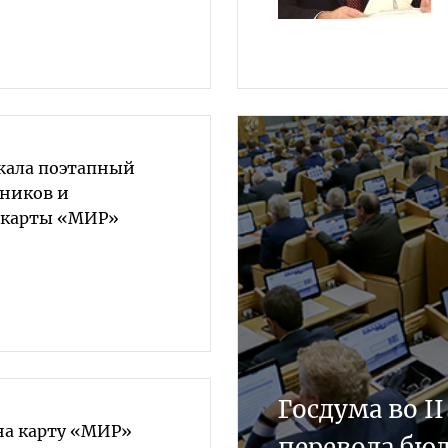
жала поэтапный
ников и
 карты «МИР»
Госдума во I
на карту «МИР»
перевода бю