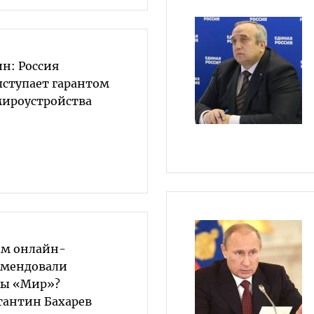
н: Россия
ступает гарантом
мироустройства
ым онлайн-
омендовали
ты «Мир»?
тантин Бахарев