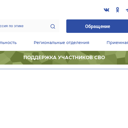
Обращение
льность
Региональные отделения
Приемна
ПОДДЕРЖКА УЧАСТНИКОВ СВО
ественные приемные Председателя Партии
Центральный исполнительный комитет партии
Фракция «Единой России» в ГД ФС РФ