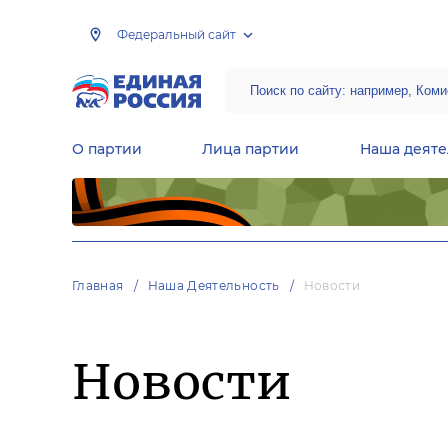
Федеральный сайт
О партии
Лица партии
Наша деяте
Центральная общественная приемная Председателя партии «Единая Россия»
Народная программа «Единой России»
Региональные общ
Руководящий состав Межрегиональных координационных советов
Центральная контрольная комиссия партии
Главная
Наша Деятельность
Новости
Новости