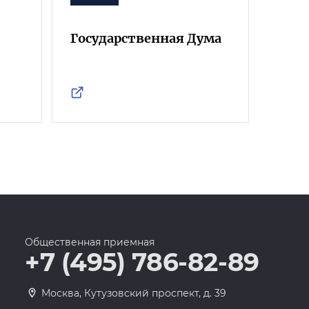
Государственная Дума
Фра
Росс
Общественная приемная
+7 (495) 786-82-89
Москва, Кутузовский проспект, д. 39