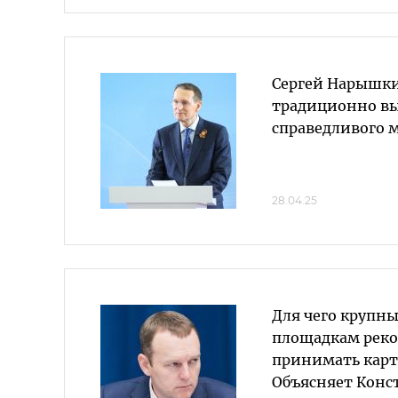
Сергей Нарышки
традиционно вы
справедливого 
28.04.25
Для чего крупн
площадкам рек
принимать кар
Объясняет Конс