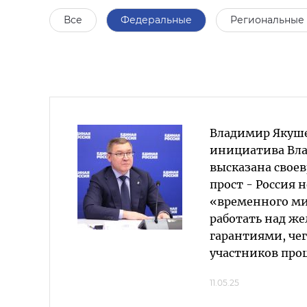
Все
Федеральные
Региональные
Владимир Якуш
инициатива Вл
высказана своев
прост - Россия 
«временного ми
работать над ж
гарантиями, чег
участников про
11.05.25