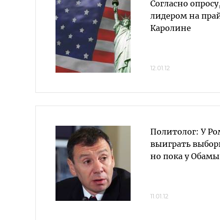
Согласно опросу
лидером на пра
Каролине
12.01.12
Политолог: У Р
выиграть выбор
но пока у Обамы
11.01.12