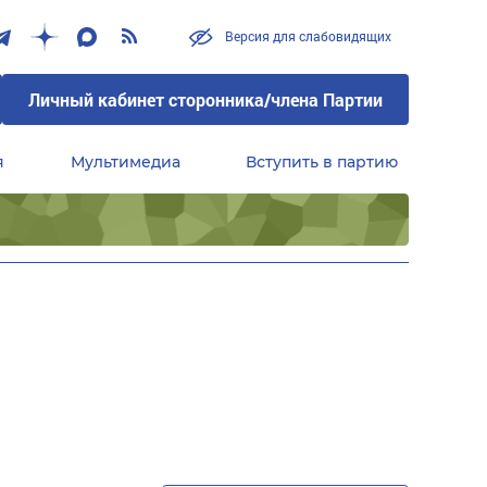
Версия для слабовидящих
Личный кабинет сторонника/члена Партии
я
Мультимедиа
Вступить в партию
Центральный совет сторонников партии «Единая Россия»