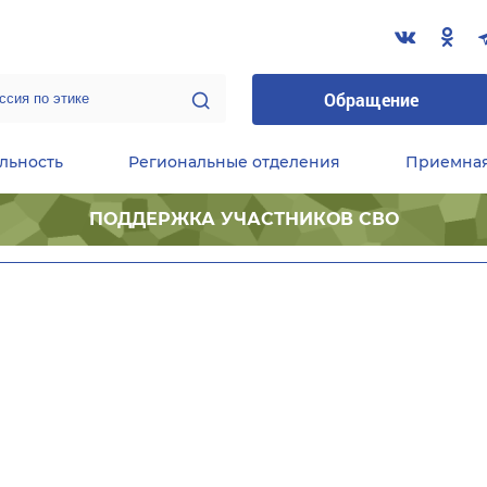
Обращение
льность
Региональные отделения
Приемна
ПОДДЕРЖКА УЧАСТНИКОВ СВО
ественные приемные Председателя Партии
Центральный исполнительный комитет партии
Фракция «Единой России» в ГД ФС РФ