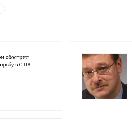
ри обострил
орьбу в США