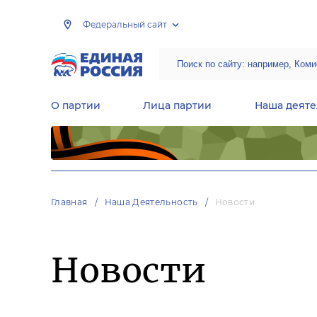
Федеральный сайт
О партии
Лица партии
Наша деяте
Центральная общественная приемная Председателя партии «Единая Россия»
Народная программа «Единой России»
Региональные общ
Руководящий состав Межрегиональных координационных советов
Центральная контрольная комиссия партии
Главная
Наша Деятельность
Новости
Новости