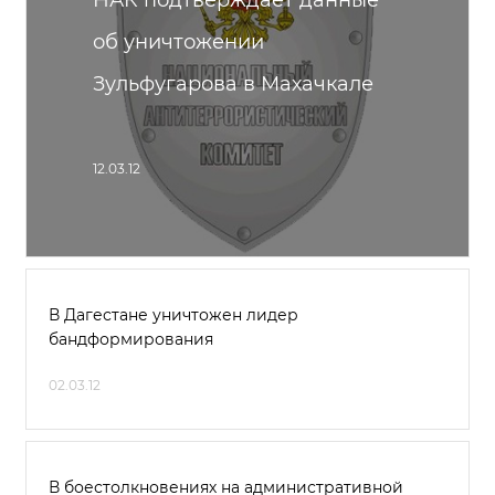
НАК подтверждает данные
об уничтожении
Зульфугарова в Махачкале
12.03.12
В Дагестане уничтожен лидер
бандформирования
02.03.12
В боестолкновениях на административной