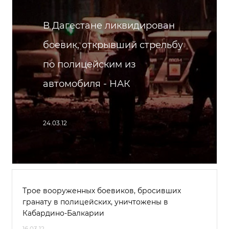
В Дагестане ликвидирован
боевик, открывший стрельбу
по полицейским из
автомобиля - НАК
24.03.12
Трое вооруженных боевиков, бросивших
гранату в полицейских, уничтожены в
Кабардино-Балкарии
16.03.12