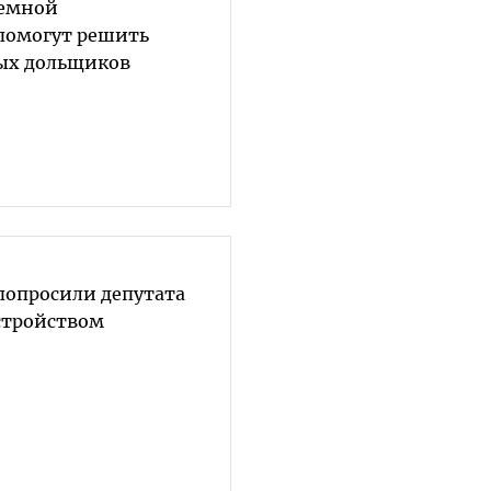
иемной
помогут решить
ых дольщиков
опросили депутата
устройством