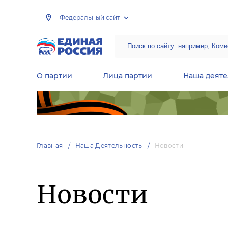
Федеральный сайт
О партии
Лица партии
Наша деяте
Центральная общественная приемная Председателя партии «Единая Россия»
Народная программа «Единой России»
Региональные общ
Руководящий состав Межрегиональных координационных советов
Центральная контрольная комиссия партии
Главная
Наша Деятельность
Новости
Новости