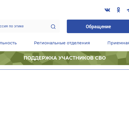
Обращение
льность
Региональные отделения
Приемна
ПОДДЕРЖКА УЧАСТНИКОВ СВО
ественные приемные Председателя Партии
Центральный исполнительный комитет партии
Фракция «Единой России» в ГД ФС РФ