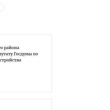
о района
путату Госдумы по
устройства