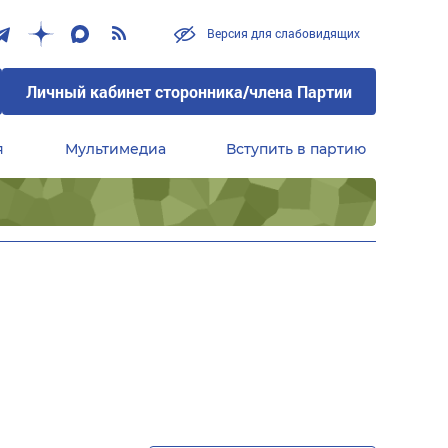
Версия для слабовидящих
Личный кабинет сторонника/члена Партии
я
Мультимедиа
Вступить в партию
Центральный совет сторонников партии «Единая Россия»