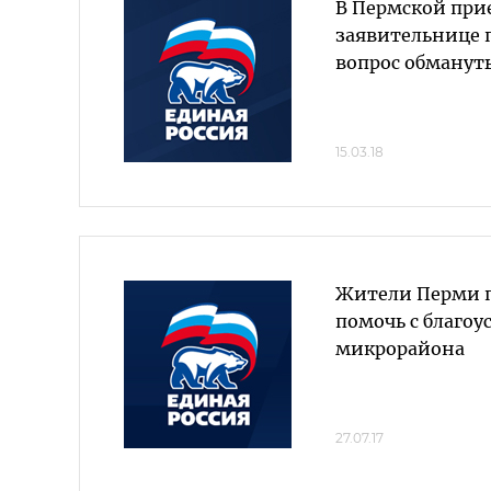
В Пермской пр
заявительнице 
вопрос обманут
15.03.18
Жители Перми п
помочь с благо
микрорайона
27.07.17