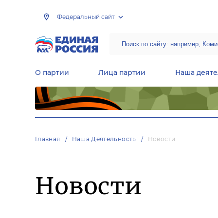
Федеральный сайт
О партии
Лица партии
Наша деяте
Центральная общественная приемная Председателя партии «Единая Россия»
Народная программа «Единой России»
Региональные общ
Руководящий состав Межрегиональных координационных советов
Центральная контрольная комиссия партии
Главная
Наша Деятельность
Новости
Новости