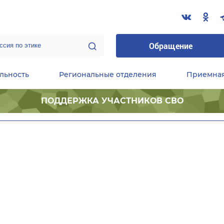
Обращение
льность
Региональные отделения
Приемна
ПОДДЕРЖКА УЧАСТНИКОВ СВО
ественные приемные Председателя Партии
Центральный исполнительный комитет партии
Фракция «Единой России» в ГД ФС РФ