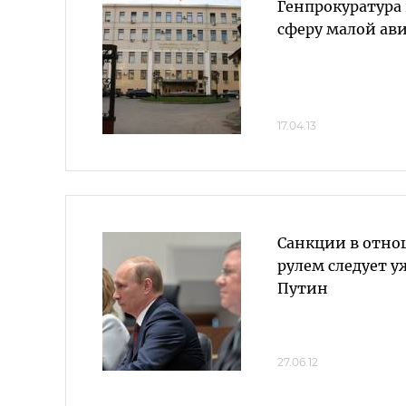
Генпрокуратура 
сферу малой ав
17.04.13
Санкции в отно
рулем следует у
Путин
27.06.12