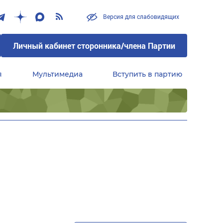
Версия для слабовидящих
Личный кабинет сторонника/члена Партии
я
Мультимедиа
Вступить в партию
Центральный совет сторонников партии «Единая Россия»