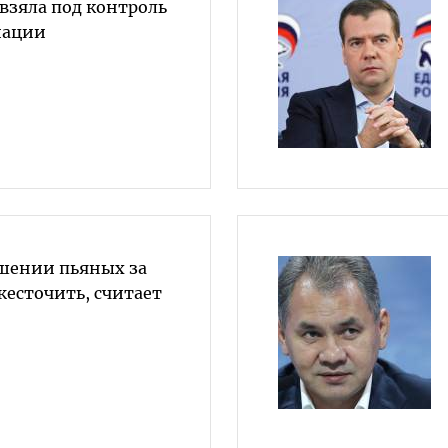
взяла под контроль
иации
шении пьяных за
жесточить, считает