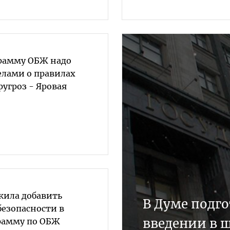
рамму ОБЖ надо
елами о правилах
угроз - Яровая
жила добавить
В Думе подго
безопасности в
введении в 
рамму по ОБЖ