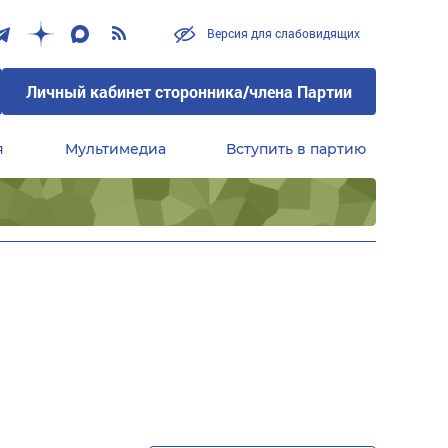
Версия для слабовидящих
Личный кабинет сторонника/члена Партии
я
Мультимедиа
Вступить в партию
Центральный совет сторонников партии «Единая Россия»