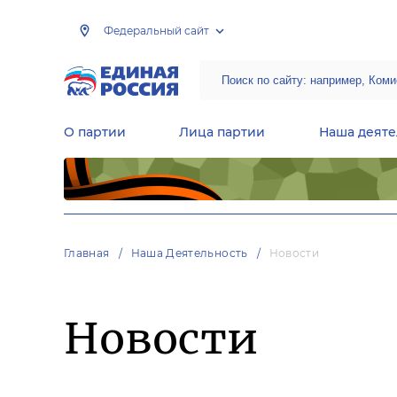
Федеральный сайт
О партии
Лица партии
Наша деяте
Центральная общественная приемная Председателя партии «Единая Россия»
Народная программа «Единой России»
Региональные общ
Руководящий состав Межрегиональных координационных советов
Центральная контрольная комиссия партии
Главная
Наша Деятельность
Новости
Новости