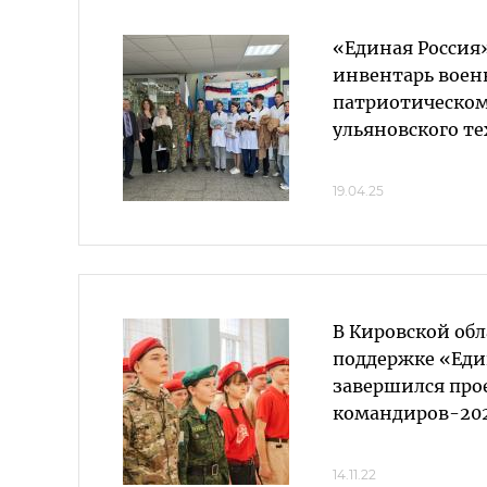
«Единая Россия
инвентарь воен
патриотическом
ульяновского т
19.04.25
В Кировской обл
поддержке «Еди
завершился про
командиров-20
14.11.22