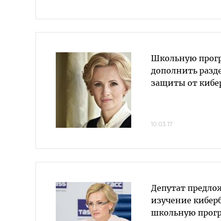
Школьную прог
дополнить разд
защиты от кибер
10.03.17
Депутат предло
изучение кибер
школьную прог