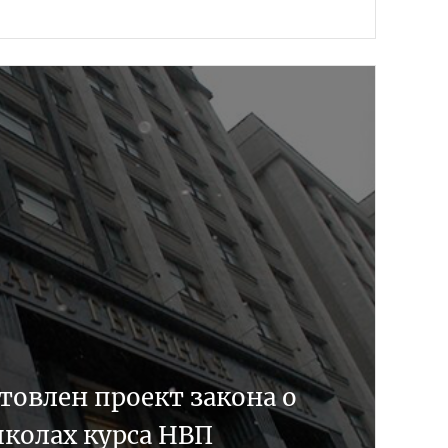
товлен проект закона о
школах курса НВП