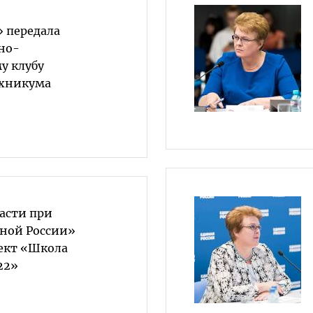
» передала
но-
у клубу
ехникума
асти при
ной России»
ект «Школа
22»