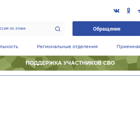
Обращение
льность
Региональные отделения
Приемна
ПОДДЕРЖКА УЧАСТНИКОВ СВО
ественные приемные Председателя Партии
Центральный исполнительный комитет партии
Фракция «Единой России» в ГД ФС РФ