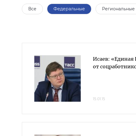
Все
Федеральные
Региональные
Исаев: «Единая
от соцработнико
15.01.15