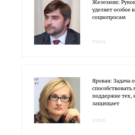
Железняк: Руко
уделяет особое
соцвопросам
17.04.14
Яровая: Задача 
способствовать
поддержке тех, 
защищает
21.05.12