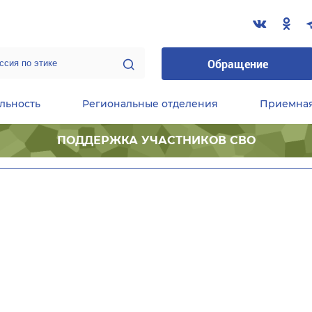
Обращение
льность
Региональные отделения
Приемна
ПОДДЕРЖКА УЧАСТНИКОВ СВО
ественные приемные Председателя Партии
Центральный исполнительный комитет партии
Фракция «Единой России» в ГД ФС РФ