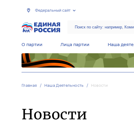
Федеральный сайт
О партии
Лица партии
Наша деяте
Центральная общественная приемная Председателя партии «Единая Россия»
Народная программа «Единой России»
Региональные общ
Руководящий состав Межрегиональных координационных советов
Центральная контрольная комиссия партии
Главная
Наша Деятельность
Новости
Новости