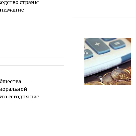
водство страны
 внимание
общества
 моральной
кто сегодня нас