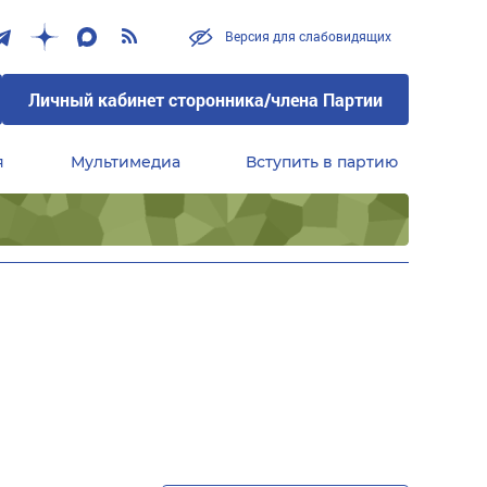
Версия для слабовидящих
Личный кабинет сторонника/члена Партии
я
Мультимедиа
Вступить в партию
Центральный совет сторонников партии «Единая Россия»