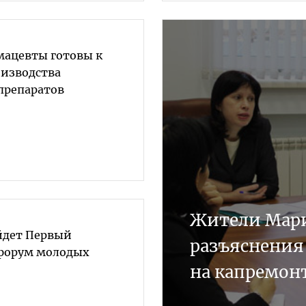
ацевты готовы к
изводства
препаратов
Жители Мари
йдет Первый
разъяснения
форум молодых
на капремон