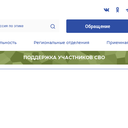
Обращение
льность
Региональные отделения
Приемна
ПОДДЕРЖКА УЧАСТНИКОВ СВО
ественные приемные Председателя Партии
Центральный исполнительный комитет партии
Фракция «Единой России» в ГД ФС РФ