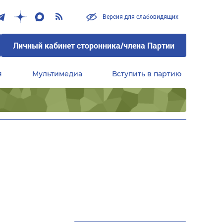
Версия для слабовидящих
Личный кабинет сторонника/члена Партии
я
Мультимедиа
Вступить в партию
Центральный совет сторонников партии «Единая Россия»