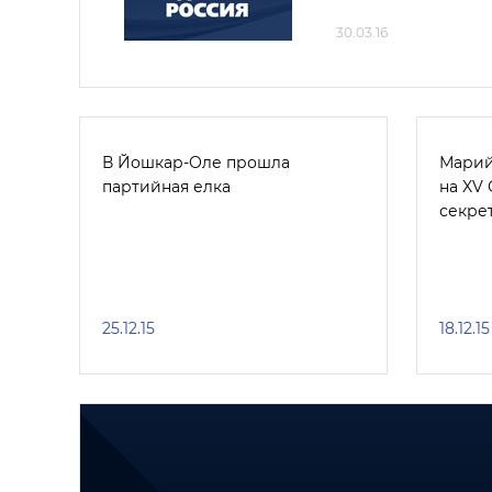
30.03.16
В Йошкар-Оле прошла
Марий
партийная елка
на XV 
секре
25.12.15
18.12.15