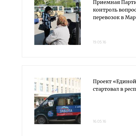
Приемная Парти
контроль вопро
перевозок в Ма
19.05.16
Проект «Единой
стартовал в рес
16.05.16