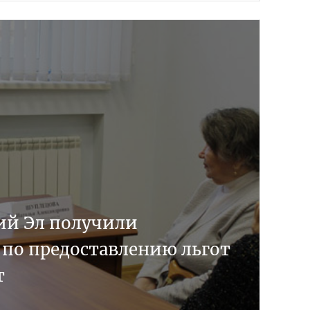
й Эл получили
 по предоставлению льгот
т