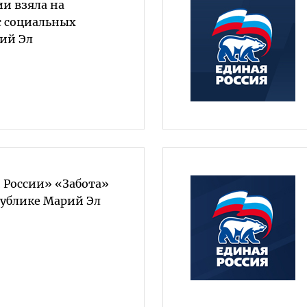
и взяла на
с социальных
рий Эл
 России» «Забота»
публике Марий Эл