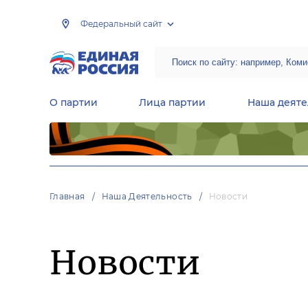
Федеральный сайт
О партии
Лица партии
Наша деяте
Центральная общественная приемная Председателя партии «Единая Россия»
Народная программа «Единой России»
Региональные общ
Руководящий состав Межрегиональных координационных советов
Центральная контрольная комиссия партии
Главная
Наша Деятельность
Новости
Новости