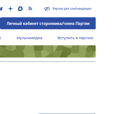
Версия для слабовидящих
Личный кабинет сторонника/члена Партии
я
Мультимедиа
Вступить в партию
Центральный совет сторонников партии «Единая Россия»