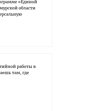
ограмме «Единой
Амурской области
ерсальную
тийной работы в
аешь там, где