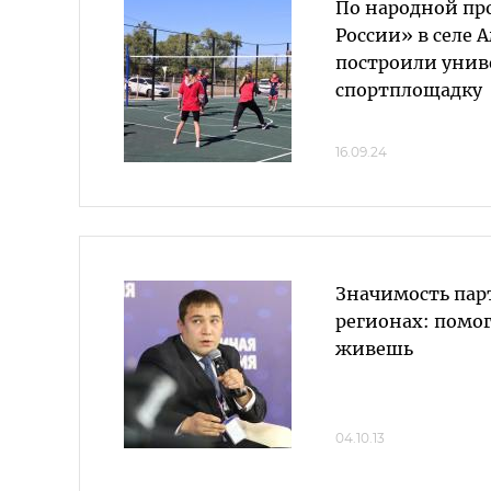
По народной пр
России» в селе 
построили унив
спортплощадку
16.09.24
Значимость пар
регионах: помог
живешь
04.10.13