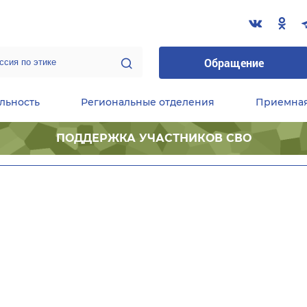
Обращение
льность
Региональные отделения
Приемна
ПОДДЕРЖКА УЧАСТНИКОВ СВО
ественные приемные Председателя Партии
Центральный исполнительный комитет партии
Фракция «Единой России» в ГД ФС РФ