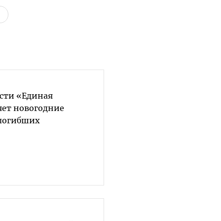
асти «Единая
яет новогодние
погибших