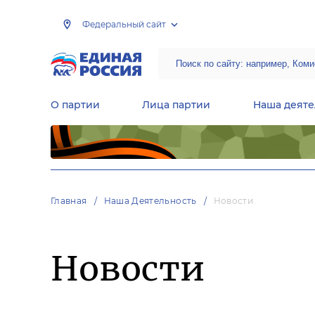
Федеральный сайт
О партии
Лица партии
Наша деяте
Центральная общественная приемная Председателя партии «Единая Россия»
Народная программа «Единой России»
Региональные общ
Руководящий состав Межрегиональных координационных советов
Центральная контрольная комиссия партии
Главная
Наша Деятельность
Новости
Новости