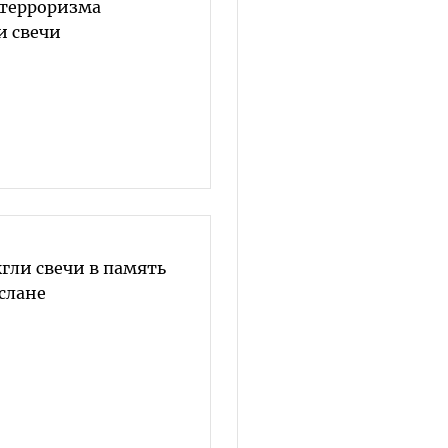
 терроризма
и свечи
гли свечи в память
слане