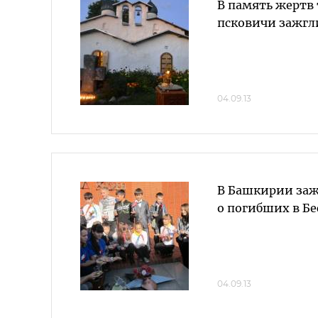
В память жертв
псковичи зажгл
04.09.13
В Башкирии заж
о погибших в Бе
04.09.13