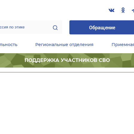
Обращение
льность
Региональные отделения
Приемна
ПОДДЕРЖКА УЧАСТНИКОВ СВО
ественные приемные Председателя Партии
Центральный исполнительный комитет партии
Фракция «Единой России» в ГД ФС РФ