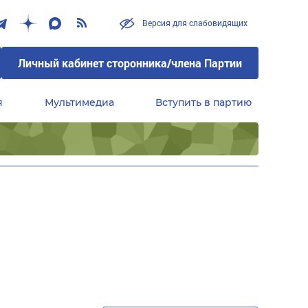
Версия для слабовидящих
Личный кабинет сторонника/члена Партии
я
Мультимедиа
Вступить в партию
Центральный совет сторонников партии «Единая Россия»