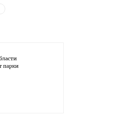
бласти
т парки