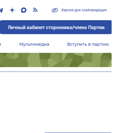
Версия для слабовидящих
Личный кабинет сторонника/члена Партии
я
Мультимедиа
Вступить в партию
Центральный совет сторонников партии «Единая Россия»