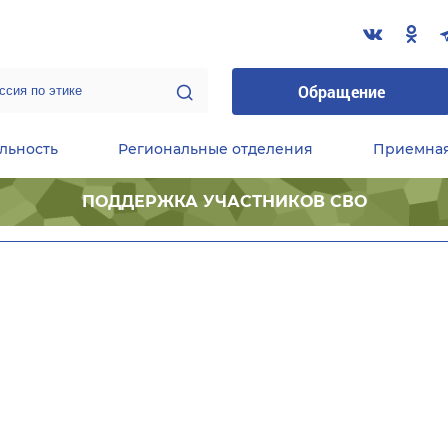
Обращение
льность
Региональные отделения
Приемна
ПОДДЕРЖКА УЧАСТНИКОВ СВО
ественные приемные Председателя Партии
Центральный исполнительный комитет партии
Фракция «Единой России» в ГД ФС РФ