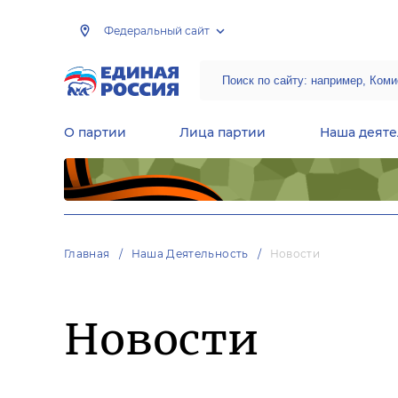
Федеральный сайт
О партии
Лица партии
Наша деяте
Центральная общественная приемная Председателя партии «Единая Россия»
Народная программа «Единой России»
Региональные общ
Руководящий состав Межрегиональных координационных советов
Центральная контрольная комиссия партии
Главная
Наша Деятельность
Новости
Новости