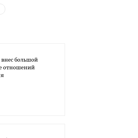
 внес большой
ие отношений
ля