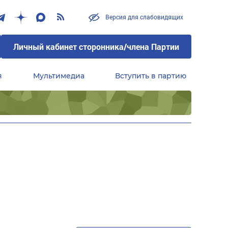
Версия для слабовидящих
Личный кабинет сторонника/члена Партии
я
Мультимедиа
Вступить в партию
Центральный совет сторонников партии «Единая Россия»