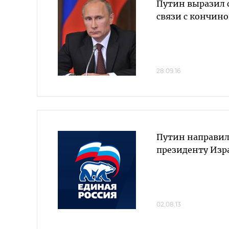
Путин выразил 
связи с кончино
28.09.16
Путин направил
президенту Изр
02.08.13