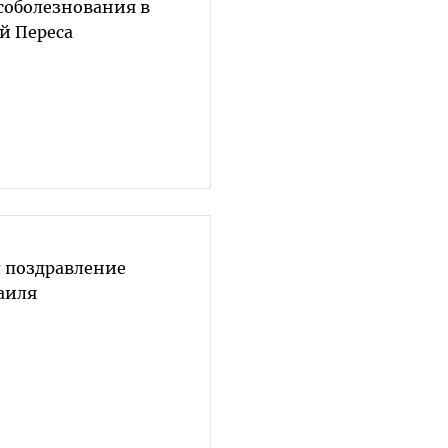
соболезнования в
й Переса
 поздравление
аиля