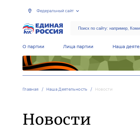
Федеральный сайт
О партии
Лица партии
Наша деяте
Центральная общественная приемная Председателя партии «Единая Россия»
Народная программа «Единой России»
Региональные общ
Руководящий состав Межрегиональных координационных советов
Центральная контрольная комиссия партии
Главная
Наша Деятельность
Новости
Новости