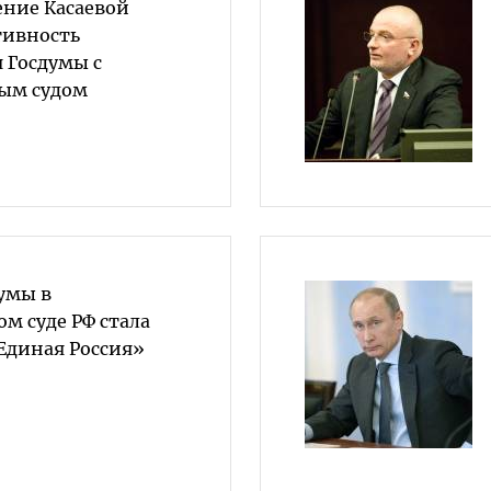
ение Касаевой
тивность
 Госдумы с
ым судом
умы в
м суде РФ стала
Единая Россия»