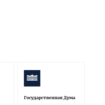
Государственная Дума
Фра
Росс