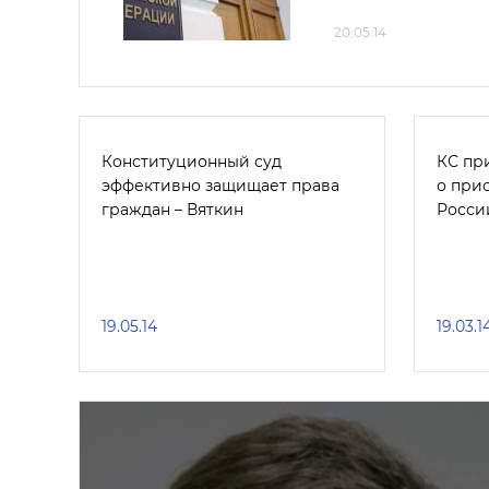
20.05.14
Конституционный суд
КС пр
эффективно защищает права
о при
граждан – Вяткин
Росси
19.05.14
19.03.1