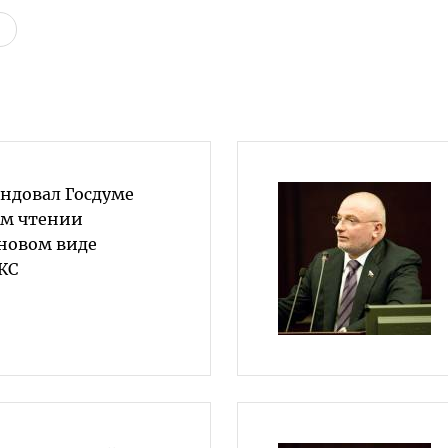
ндовал Госдуме
ом чтении
 новом виде
КС