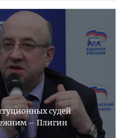
итуционных судей
режним – Плигин