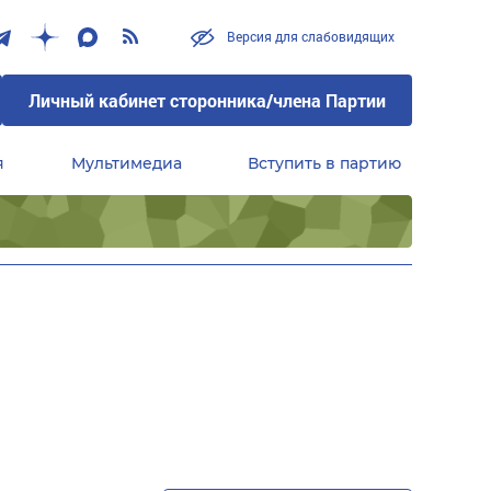
Версия для слабовидящих
Личный кабинет сторонника/члена Партии
я
Мультимедиа
Вступить в партию
Центральный совет сторонников партии «Единая Россия»