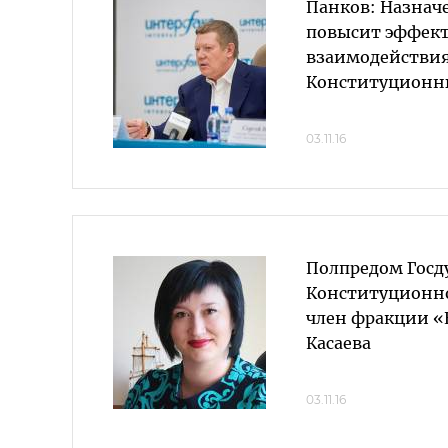
Панков: Назнач
повысит эффек
взаимодействия
Конституционн
03.11.16
Полпредом Госд
Конституционно
член фракции «
Касаева
03.11.16