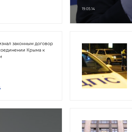
19.05.14
изнал законным договор
соединении Крыма к
и
4