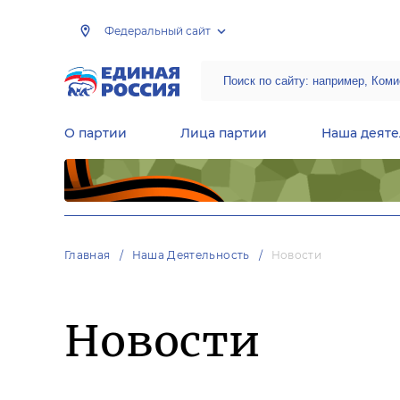
Федеральный сайт
О партии
Лица партии
Наша деяте
Центральная общественная приемная Председателя партии «Единая Россия»
Народная программа «Единой России»
Региональные общ
Руководящий состав Межрегиональных координационных советов
Центральная контрольная комиссия партии
Главная
Наша Деятельность
Новости
Новости