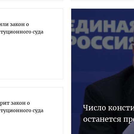
или закон о
туционного суда
рит закон о
Число конст
туционного суда
останется п