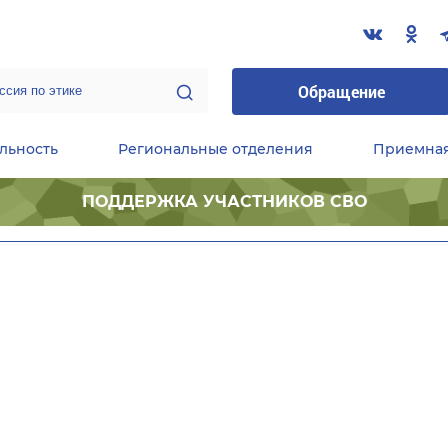
Обращение
льность
Региональные отделения
Приемна
ПОДДЕРЖКА УЧАСТНИКОВ СВО
ественные приемные Председателя Партии
Центральный исполнительный комитет партии
Фракция «Единой России» в ГД ФС РФ