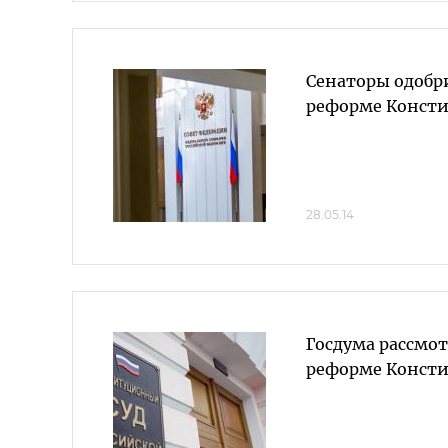
Сенаторы одобр
реформе Консти
28.05.14
Госдума рассмот
реформе Консти