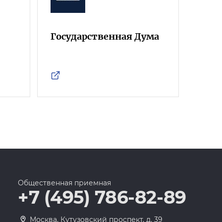
Государственная Дума
Фра
Росс
Общественная приемная
+7 (495) 786-82-89
Москва, Кутузовский проспект, д. 39