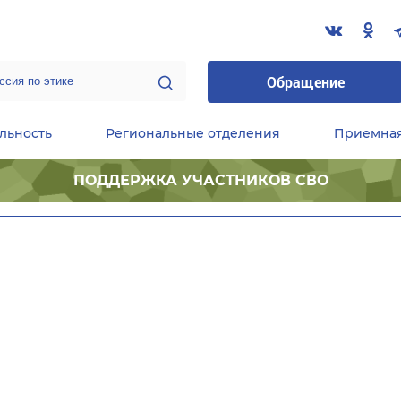
Обращение
льность
Региональные отделения
Приемна
ПОДДЕРЖКА УЧАСТНИКОВ СВО
ественные приемные Председателя Партии
Центральный исполнительный комитет партии
Фракция «Единой России» в ГД ФС РФ