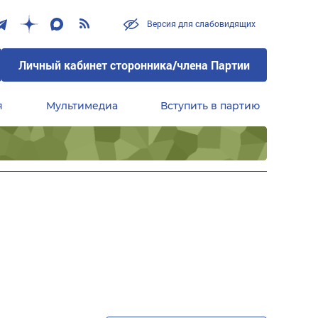
Версия для слабовидящих
Личный кабинет сторонника/члена Партии
я
Мультимедиа
Вступить в партию
Центральный совет сторонников партии «Единая Россия»