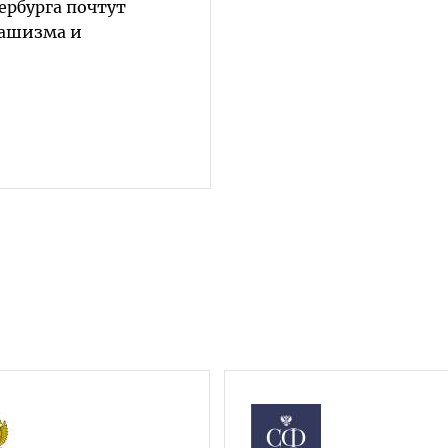
ербурга почтут
фашизма и