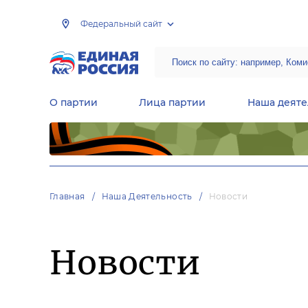
Федеральный сайт
О партии
Лица партии
Наша деяте
Центральная общественная приемная Председателя партии «Единая Россия»
Народная программа «Единой России»
Региональные общ
Руководящий состав Межрегиональных координационных советов
Центральная контрольная комиссия партии
Главная
Наша Деятельность
Новости
Новости