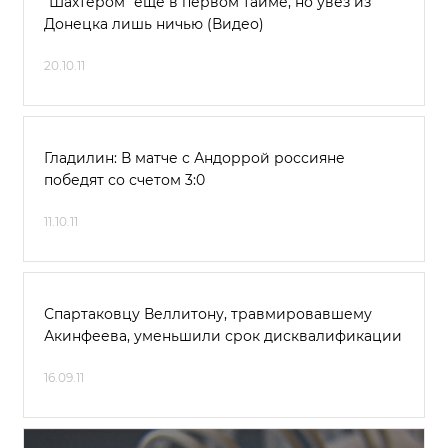
"Шахтером" еще в первом тайме, но увез из
Донецка лишь ничью (Видео)
20.10.11
Гладилин: В матче с Андоррой россияне
победят со счетом 3:0
11.10.11
Спартаковцу Веллитону, травмировавшему
Акинфеева, уменьшили срок дисквалификации
16.09.11