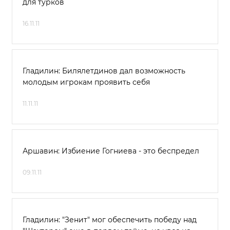
для турков
16.11.11
Гладилин: Билялетдинов дал возможность
молодым игрокам проявить себя
11.11.11
Аршавин: Избиение Гогниева - это беспредел
09.11.11
Гладилин: "Зенит" мог обеспечить победу над