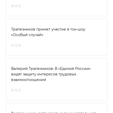
18.12.12
Трапезников примет участие в ток-шоу
«Особый случай»
14.12.12
Валерий Трапезников: В «Единой России»
видят защиту интересов трудовых
взаимоотношений
01.12.12