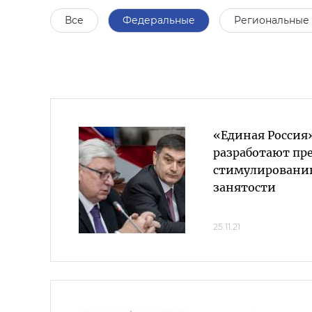
Все
Федеральные
Региональные
«Единая Росси
разработают пр
стимулировани
занятости
25.11.21