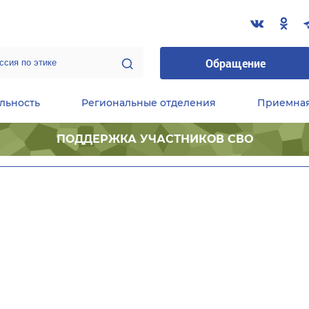
Обращение
льность
Региональные отделения
Приемна
ПОДДЕРЖКА УЧАСТНИКОВ СВО
ественные приемные Председателя Партии
Центральный исполнительный комитет партии
Фракция «Единой России» в ГД ФС РФ