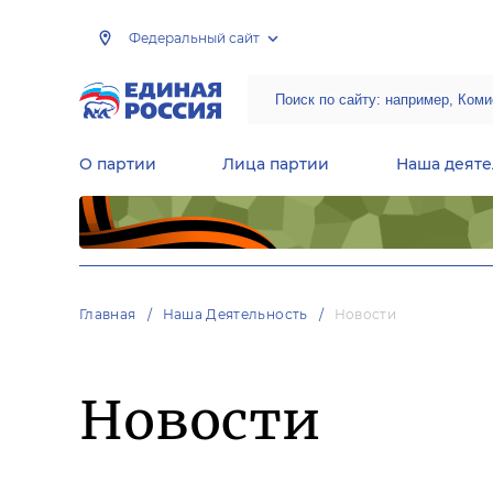
Федеральный сайт
О партии
Лица партии
Наша деяте
Центральная общественная приемная Председателя партии «Единая Россия»
Народная программа «Единой России»
Региональные общ
Руководящий состав Межрегиональных координационных советов
Центральная контрольная комиссия партии
Главная
Наша Деятельность
Новости
Новости