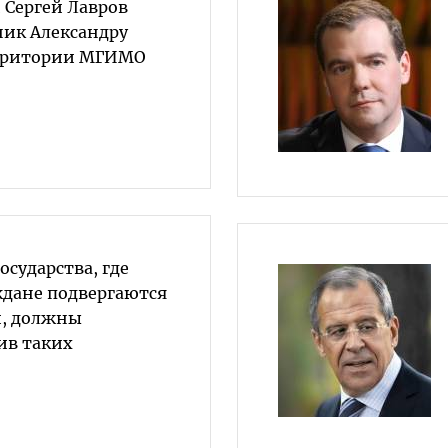
 Сергей Лавров
ик Александру
ерритории МГИМО
осударства, где
ждане подвергаются
, должны
ив таких