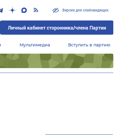
Версия для слабовидящих
Личный кабинет сторонника/члена Партии
я
Мультимедиа
Вступить в партию
Центральный совет сторонников партии «Единая Россия»