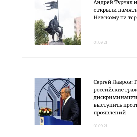
Андрей Турчак и
открыли памятн
Невскому на т
01.09.21
Сергей Лавров: Г
российские гра
дискриминации
выступить прот
проявлений
01.09.21