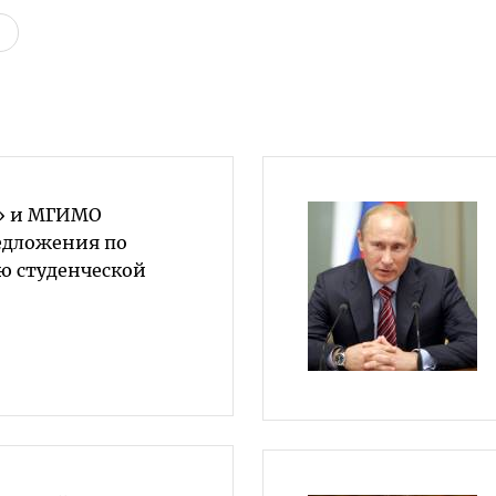
я» и МГИМО
едложения по
ю студенческой