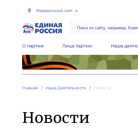
Федеральный сайт
О партии
Лица партии
Наша деяте
Центральная общественная приемная Председателя партии «Единая Россия»
Народная программа «Единой России»
Региональные общ
Руководящий состав Межрегиональных координационных советов
Центральная контрольная комиссия партии
Главная
Наша Деятельность
Новости
Новости