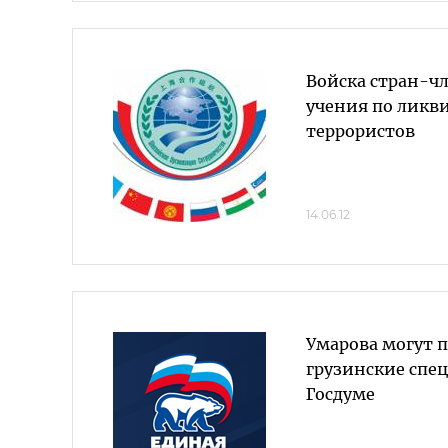
Войска стран-ч
учения по ликв
террористов
14.06.12
Умарова могут 
грузинские спе
Госдуме