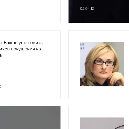
05.04.12
я: Важно установить
чиков покушения на
а
2