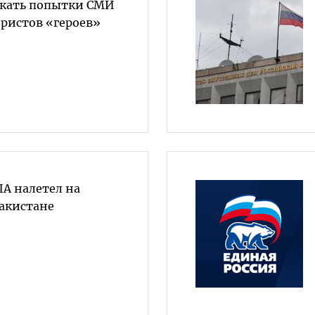
екать попытки СМИ
ористов «героев»
А налетел на
Пакистане