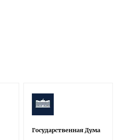
Государственная Дума
Фра
Росс