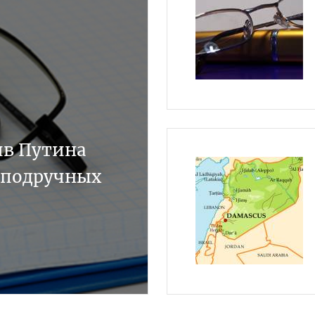
ив Путина
 подручных