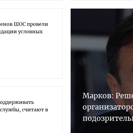
ленов ШОС провели
идации условных
Марков: Реш
поддерживать
организаторо
цслужбы, считают в
подозритель