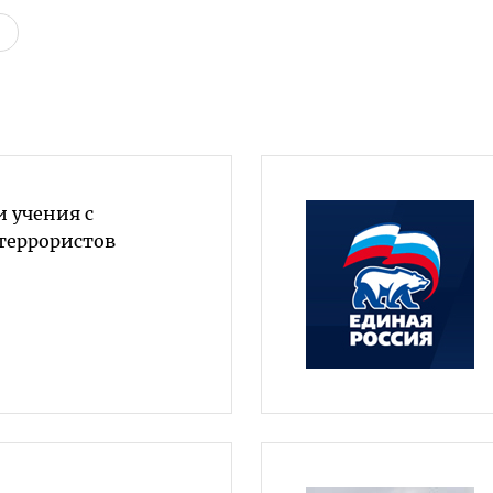
 учения с
террористов