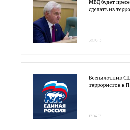
МВД будет прес
сделать из терр
30.10.13
Беспилотник СШ
террористов в 
17.04.13