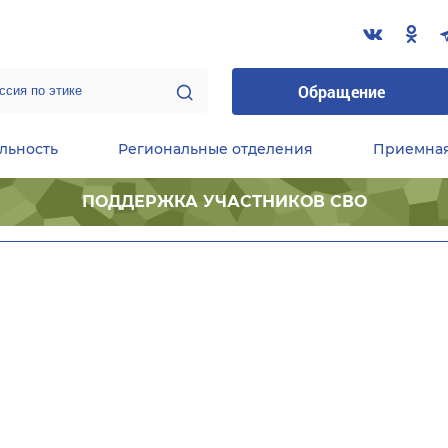
Обращение
льность
Региональные отделения
Приемна
ПОДДЕРЖКА УЧАСТНИКОВ СВО
ественные приемные Председателя Партии
Центральный исполнительный комитет партии
Фракция «Единой России» в ГД ФС РФ