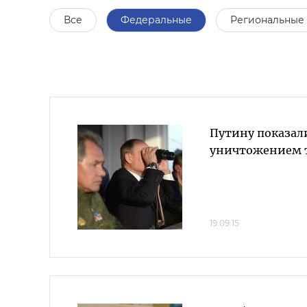
Все
Федеральные
Региональные
Путину показали
уничтожением 
19.09.15