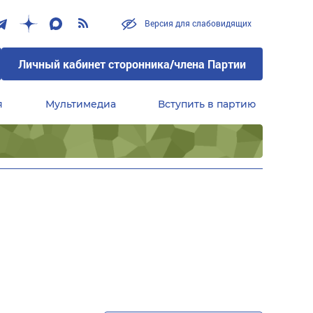
Версия для слабовидящих
Личный кабинет сторонника/члена Партии
я
Мультимедиа
Вступить в партию
Центральный совет сторонников партии «Единая Россия»