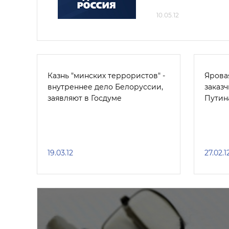
10.05.12
Казнь "минских террористов" -
Ярова
внутреннее дело Белоруссии,
заказ
заявляют в Госдуме
Путин
19.03.12
27.02.1