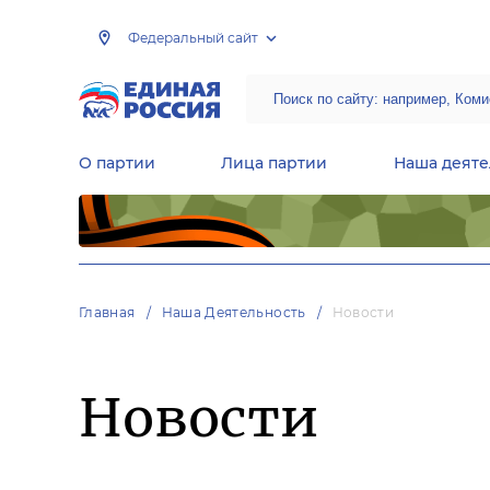
Федеральный сайт
О партии
Лица партии
Наша деяте
Центральная общественная приемная Председателя партии «Единая Россия»
Народная программа «Единой России»
Региональные общ
Руководящий состав Межрегиональных координационных советов
Центральная контрольная комиссия партии
Главная
Наша Деятельность
Новости
Новости