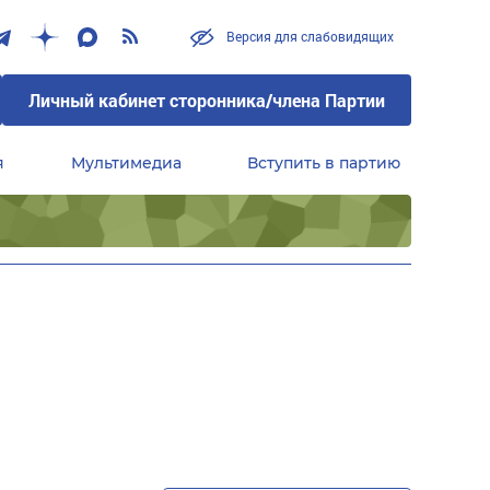
Версия для слабовидящих
Личный кабинет сторонника/члена Партии
я
Мультимедиа
Вступить в партию
Центральный совет сторонников партии «Единая Россия»