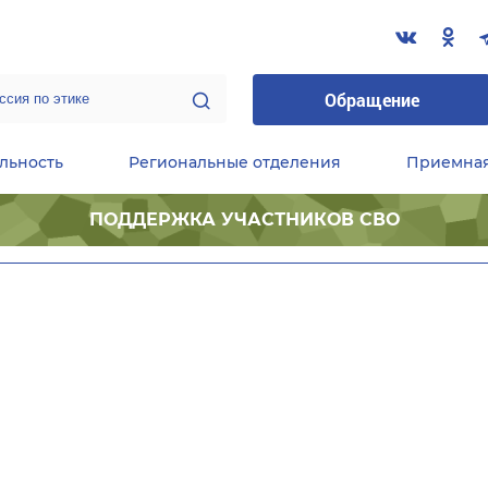
Обращение
льность
Региональные отделения
Приемна
ПОДДЕРЖКА УЧАСТНИКОВ СВО
ественные приемные Председателя Партии
Центральный исполнительный комитет партии
Фракция «Единой России» в ГД ФС РФ