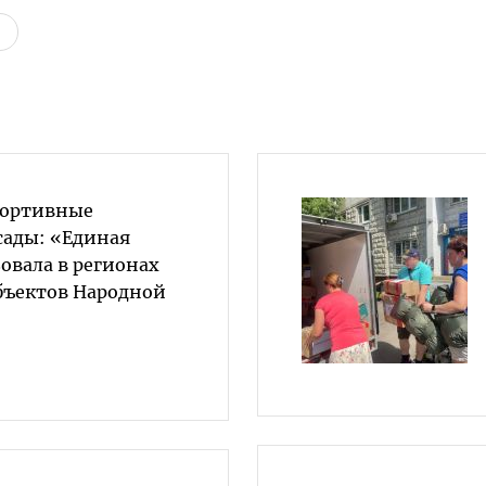
портивные
сады: «Единая
овала в регионах
бъектов Народной