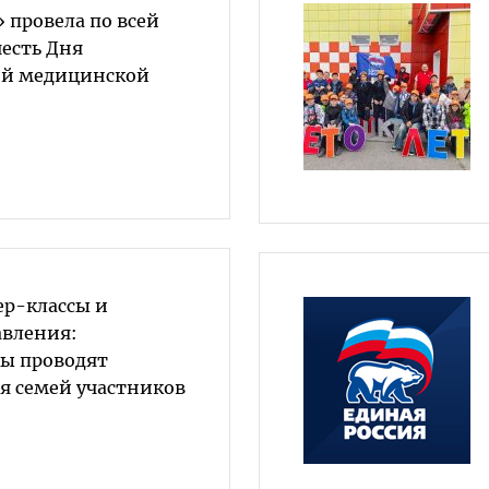
 провела по всей
честь Дня
ой медицинской
ер-классы и
авления:
ы проводят
я семей участников