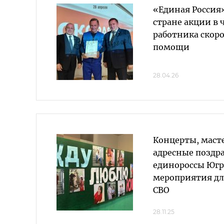
«Единая Россия»
стране акции в 
работника скор
помощи
28.04.26
Концерты, маст
адресные поздр
единороссы Югр
мероприятия дл
СВО
28.11.25