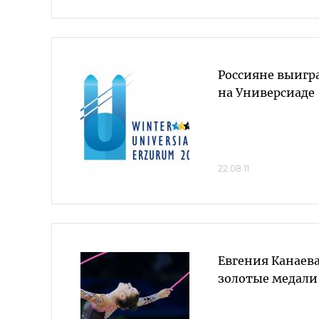
Россияне выигра
на Универсиаде
22.08.11
Евгения Канаева
золотые медали