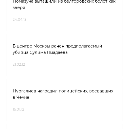
Помазуна вытащили из белгородских болот как
зверя
24.04.13
В центре Москвы ранен предполагаемый
убийца Сулима Ямадаева
21.02.12
Нургалиев наградил полицейских, воевавших
в Чечне
16.01.12