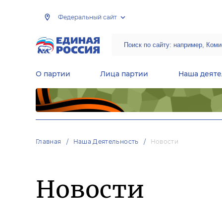
Федеральный сайт
О партии
Лица партии
Наша деяте
Центральная общественная приемная Председателя партии «Единая Россия»
Народная программа «Единой России»
Региональные общ
Руководящий состав Межрегиональных координационных советов
Центральная контрольная комиссия партии
Главная
Наша Деятельность
Новости
Новости