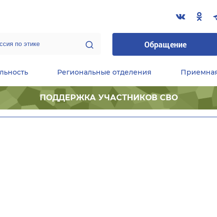
Обращение
льность
Региональные отделения
Приемна
ПОДДЕРЖКА УЧАСТНИКОВ СВО
ественные приемные Председателя Партии
Центральный исполнительный комитет партии
Фракция «Единой России» в ГД ФС РФ