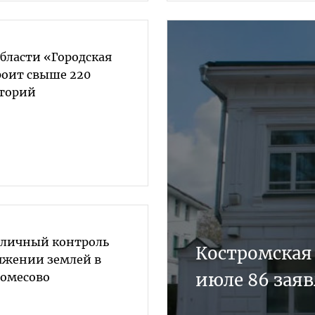
бласти «Городская
роит свыше 220
иторий
а личный контроль
Костромская
ряжении землей в
июле 86 зая
томесово