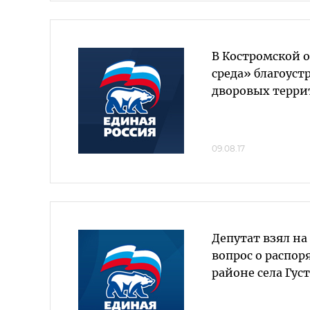
В Костромской о
среда» благоуст
дворовых терр
09.08.17
Депутат взял н
вопрос о распо
районе села Гус