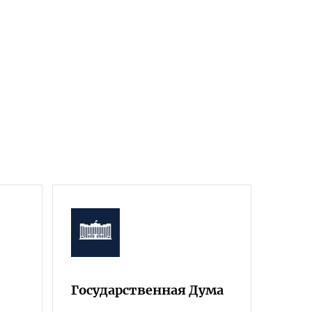
Государственная Дума
Фра
Росс