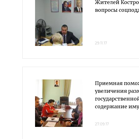
Жителей Костр
вопросы соцпод
29.11.17
Приемная помож
увеличения раз
государственно
содержание им
27.09.17