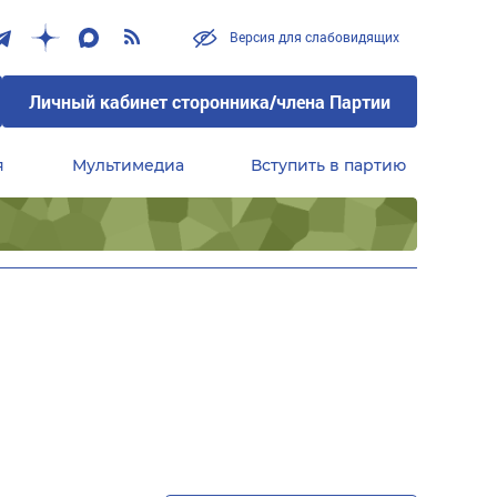
Версия для слабовидящих
Личный кабинет сторонника/члена Партии
я
Мультимедиа
Вступить в партию
Центральный совет сторонников партии «Единая Россия»