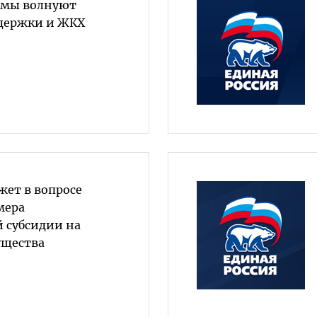
омы волнуют
держки и ЖКХ
ет в вопросе
мера
й субсидии на
ущества