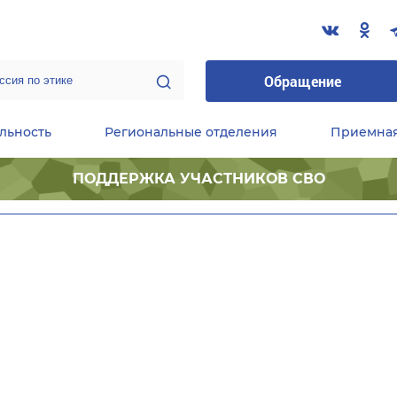
Обращение
льность
Региональные отделения
Приемна
ПОДДЕРЖКА УЧАСТНИКОВ СВО
ественные приемные Председателя Партии
Центральный исполнительный комитет партии
Фракция «Единой России» в ГД ФС РФ