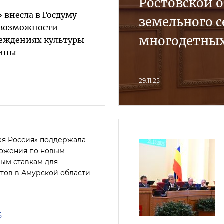
Ростовской 
 внесла в Госдуму
земельного 
 возможности
многодетных
реждениях культуры
зины
29.11.25
ая Россия» поддержала
ожения по новым
ным ставкам для
стов в Амурской области
5