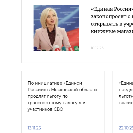
«Единая Россия»
законопроект о
открывать в уч
книжные мага
10.12.25
По инициативе «Единой
«Един
России» в Московской области
предл
продлят льготу по
льгот
транспортному налогу для
такси
участников СВО
13.11.25
22.10.2