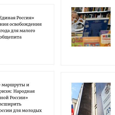
«Единая Россия»
ения освобождения
 года для малого
 общепита
е маршруты и
ризм: Народная
ной России»
расширить
России для молодых