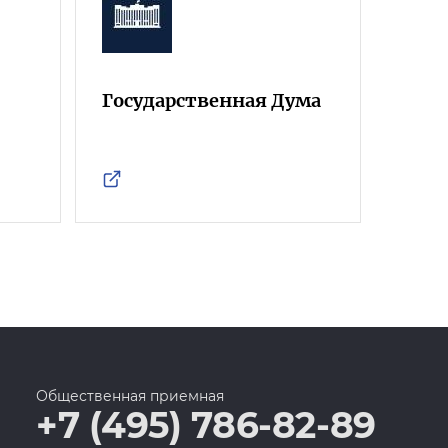
Государственная Дума
Фра
Росс
Общественная приемная
+7 (495) 786-82-89