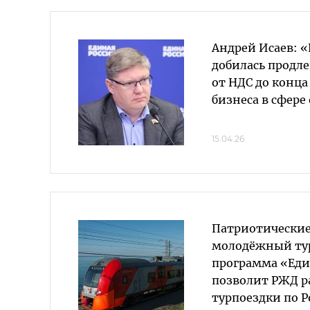
Андрей Исаев: 
добилась продл
от НДС до конца
бизнеса в сфере
15.04.26
Патриотически
молодёжный ту
программа «Еди
позволит РЖД 
турпоездки по 