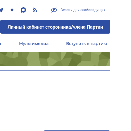
Версия для слабовидящих
Личный кабинет сторонника/члена Партии
я
Мультимедиа
Вступить в партию
Центральный совет сторонников партии «Единая Россия»