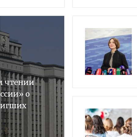
м чтении
ссии» о
тигших