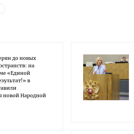
верян до новых
странств: на
ме «Единой
езультат!» в
тавили
я новой Народной