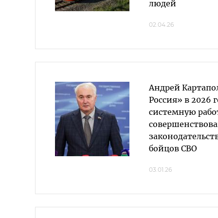
людей
02.04.26
Андрей Картапо
Россия» в 2026 
системную рабо
совершенствов
законодательст
бойцов СВО
03.01.26