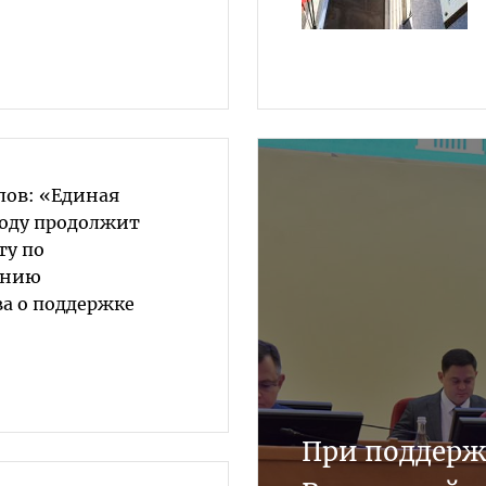
лов: «Единая
году продолжит
ту по
анию
ва о поддержке
При поддерж