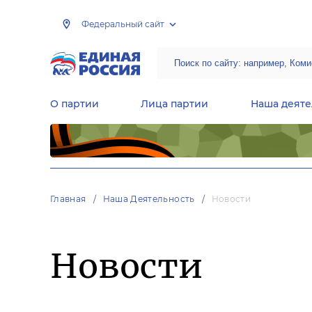
Федеральный сайт
О партии
Лица партии
Наша деяте
Центральная общественная приемная Председателя партии «Единая Россия»
Народная программа «Единой России»
Региональные общ
Руководящий состав Межрегиональных координационных советов
Центральная контрольная комиссия партии
Главная
Наша Деятельность
Новости
Новости